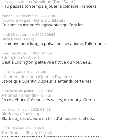
Les aigles de la république (Tarik Saleh)
« Tu passes ton temps à jouer la comédie » lance la...
samedi 01
novembre 2025
21h05
Nouvelle vague (Richard Linklater)
Ce sont les minorités agissantes qui font les...
lundi 29
septembre 2025
00h45
Sirat (Oliver Laxe)
Le mouvement long, la pulsation mécanique, l’alternance...
mercredi 06
août 2025
14h55
Eddington (Ari Aster)
C’est à Eddington, petite ville fictive du Nouveau...
lundi 14
juillet 2025
21h30
L’Accident de piano (Quentin Dupieux)
Est-ce que Quentin Dupieux a entendu certaines...
dimanche 06
juillet 2025
17h40
A Normal Family (Jin-Ho Hur)
En ce début d’été dans les salles, on peut goûter ce...
vendredi 04
avril 2025
08h29
Black dog (Guan Hu)
Black dog est d’abord un film d’atmosphère et de...
lundi 10
mars 2025
19h26
The Brutalist (Brady Corbet)