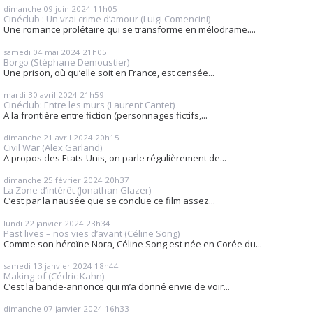
dimanche 09
juin 2024
11h05
Cinéclub : Un vrai crime d’amour (Luigi Comencini)
Une romance prolétaire qui se transforme en mélodrame....
samedi 04
mai 2024
21h05
Borgo (Stéphane Demoustier)
Une prison, où qu’elle soit en France, est censée...
mardi 30
avril 2024
21h59
Cinéclub: Entre les murs (Laurent Cantet)
A la frontière entre fiction (personnages fictifs,...
dimanche 21
avril 2024
20h15
Civil War (Alex Garland)
A propos des Etats-Unis, on parle régulièrement de...
dimanche 25
février 2024
20h37
La Zone d’intérêt (Jonathan Glazer)
C’est par la nausée que se conclue ce film assez...
lundi 22
janvier 2024
23h34
Past lives – nos vies d’avant (Céline Song)
Comme son héroïne Nora, Céline Song est née en Corée du...
samedi 13
janvier 2024
18h44
Making-of (Cédric Kahn)
C’est la bande-annonce qui m’a donné envie de voir...
dimanche 07
janvier 2024
16h33