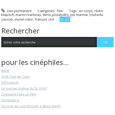
Lien permanent
Catégories :
Film
Tags :
en corps
,
cédric
klapisch
,
marion barbeau
,
denis podalydès
,
pio marmai
,
souheila
yacoub
,
muriel robin
,
françois civil
0
Rechercher
pour les cinéphiles...
IMDB
Ciné-Club de Caen
DVDclassik
Le journal cinéma du Dr Orlof
Comment Faire un Film
Christoblog
For now we see through a glass darkly