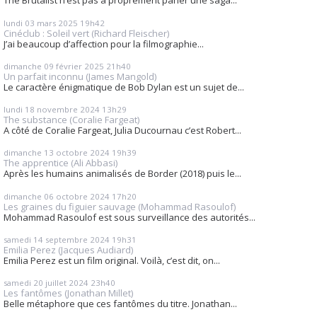
The Brutalist n’est pas à proprement parler une saga...
lundi 03
mars 2025
19h42
Cinéclub : Soleil vert (Richard Fleischer)
J’ai beaucoup d’affection pour la filmographie...
dimanche 09
février 2025
21h40
Un parfait inconnu (James Mangold)
Le caractère énigmatique de Bob Dylan est un sujet de...
lundi 18
novembre 2024
13h29
The substance (Coralie Fargeat)
A côté de Coralie Fargeat, Julia Ducournau c’est Robert...
dimanche 13
octobre 2024
19h39
The apprentice (Ali Abbasi)
Après les humains animalisés de Border (2018) puis le...
dimanche 06
octobre 2024
17h20
Les graines du figuier sauvage (Mohammad Rasoulof)
Mohammad Rasoulof est sous surveillance des autorités...
samedi 14
septembre 2024
19h31
Emilia Perez (Jacques Audiard)
Emilia Perez est un film original. Voilà, c’est dit, on...
samedi 20
juillet 2024
23h40
Les fantômes (Jonathan Millet)
Belle métaphore que ces fantômes du titre. Jonathan...