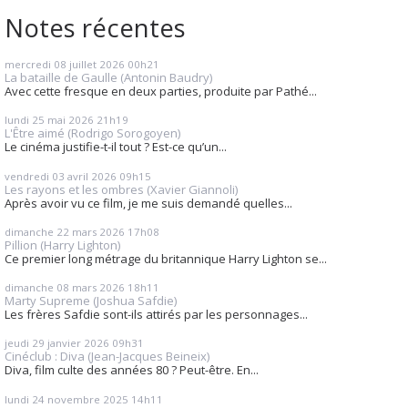
Notes récentes
mercredi 08
juillet 2026
00h21
La bataille de Gaulle (Antonin Baudry)
Avec cette fresque en deux parties, produite par Pathé...
lundi 25
mai 2026
21h19
L'Être aimé (Rodrigo Sorogoyen)
Le cinéma justifie-t-il tout ? Est-ce qu’un...
vendredi 03
avril 2026
09h15
Les rayons et les ombres (Xavier Giannoli)
Après avoir vu ce film, je me suis demandé quelles...
dimanche 22
mars 2026
17h08
Pillion (Harry Lighton)
Ce premier long métrage du britannique Harry Lighton se...
dimanche 08
mars 2026
18h11
Marty Supreme (Joshua Safdie)
Les frères Safdie sont-ils attirés par les personnages...
jeudi 29
janvier 2026
09h31
Cinéclub : Diva (Jean-Jacques Beineix)
Diva, film culte des années 80 ? Peut-être. En...
lundi 24
novembre 2025
14h11