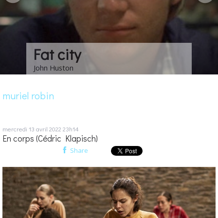
Les choses de la vie
Claude Sautet
muriel robin
mercredi 13
avril 2022
23h14
En corps (Cédric Klapisch)
Share