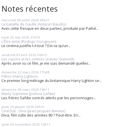
Notes récentes
mercredi 08
juillet 2026
00h21
La bataille de Gaulle (Antonin Baudry)
Avec cette fresque en deux parties, produite par Pathé...
lundi 25
mai 2026
21h19
L'Être aimé (Rodrigo Sorogoyen)
Le cinéma justifie-t-il tout ? Est-ce qu’un...
vendredi 03
avril 2026
09h15
Les rayons et les ombres (Xavier Giannoli)
Après avoir vu ce film, je me suis demandé quelles...
dimanche 22
mars 2026
17h08
Pillion (Harry Lighton)
Ce premier long métrage du britannique Harry Lighton se...
dimanche 08
mars 2026
18h11
Marty Supreme (Joshua Safdie)
Les frères Safdie sont-ils attirés par les personnages...
jeudi 29
janvier 2026
09h31
Cinéclub : Diva (Jean-Jacques Beineix)
Diva, film culte des années 80 ? Peut-être. En...
lundi 24
novembre 2025
14h11