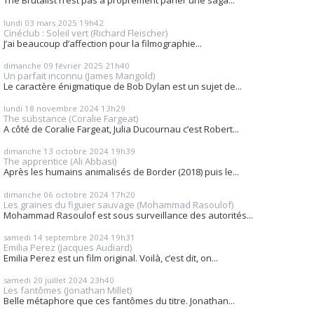
The Brutalist n’est pas à proprement parler une saga...
lundi 03
mars 2025
19h42
Cinéclub : Soleil vert (Richard Fleischer)
J’ai beaucoup d’affection pour la filmographie...
dimanche 09
février 2025
21h40
Un parfait inconnu (James Mangold)
Le caractère énigmatique de Bob Dylan est un sujet de...
lundi 18
novembre 2024
13h29
The substance (Coralie Fargeat)
A côté de Coralie Fargeat, Julia Ducournau c’est Robert...
dimanche 13
octobre 2024
19h39
The apprentice (Ali Abbasi)
Après les humains animalisés de Border (2018) puis le...
dimanche 06
octobre 2024
17h20
Les graines du figuier sauvage (Mohammad Rasoulof)
Mohammad Rasoulof est sous surveillance des autorités...
samedi 14
septembre 2024
19h31
Emilia Perez (Jacques Audiard)
Emilia Perez est un film original. Voilà, c’est dit, on...
samedi 20
juillet 2024
23h40
Les fantômes (Jonathan Millet)
Belle métaphore que ces fantômes du titre. Jonathan...