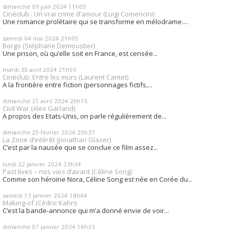
dimanche 09
juin 2024
11h05
Cinéclub : Un vrai crime d’amour (Luigi Comencini)
Une romance prolétaire qui se transforme en mélodrame....
samedi 04
mai 2024
21h05
Borgo (Stéphane Demoustier)
Une prison, où qu’elle soit en France, est censée...
mardi 30
avril 2024
21h59
Cinéclub: Entre les murs (Laurent Cantet)
A la frontière entre fiction (personnages fictifs,...
dimanche 21
avril 2024
20h15
Civil War (Alex Garland)
A propos des Etats-Unis, on parle régulièrement de...
dimanche 25
février 2024
20h37
La Zone d’intérêt (Jonathan Glazer)
C’est par la nausée que se conclue ce film assez...
lundi 22
janvier 2024
23h34
Past lives – nos vies d’avant (Céline Song)
Comme son héroïne Nora, Céline Song est née en Corée du...
samedi 13
janvier 2024
18h44
Making-of (Cédric Kahn)
C’est la bande-annonce qui m’a donné envie de voir...
dimanche 07
janvier 2024
16h33