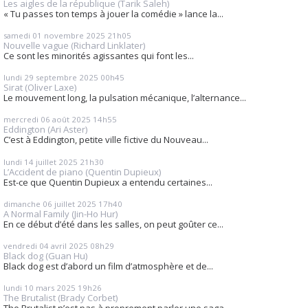
Les aigles de la république (Tarik Saleh)
« Tu passes ton temps à jouer la comédie » lance la...
samedi 01
novembre 2025
21h05
Nouvelle vague (Richard Linklater)
Ce sont les minorités agissantes qui font les...
lundi 29
septembre 2025
00h45
Sirat (Oliver Laxe)
Le mouvement long, la pulsation mécanique, l’alternance...
mercredi 06
août 2025
14h55
Eddington (Ari Aster)
C’est à Eddington, petite ville fictive du Nouveau...
lundi 14
juillet 2025
21h30
L’Accident de piano (Quentin Dupieux)
Est-ce que Quentin Dupieux a entendu certaines...
dimanche 06
juillet 2025
17h40
A Normal Family (Jin-Ho Hur)
En ce début d’été dans les salles, on peut goûter ce...
vendredi 04
avril 2025
08h29
Black dog (Guan Hu)
Black dog est d’abord un film d’atmosphère et de...
lundi 10
mars 2025
19h26
The Brutalist (Brady Corbet)