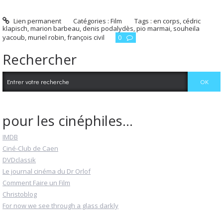
Lien permanent
Catégories :
Film
Tags :
en corps
,
cédric
klapisch
,
marion barbeau
,
denis podalydès
,
pio marmai
,
souheila
yacoub
,
muriel robin
,
françois civil
0
Rechercher
pour les cinéphiles...
IMDB
Ciné-Club de Caen
DVDclassik
Le journal cinéma du Dr Orlof
Comment Faire un Film
Christoblog
For now we see through a glass darkly