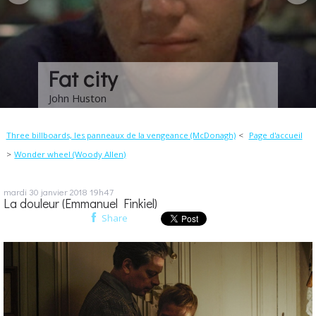
Les choses de la vie
Claude Sautet
Three billboards, les panneaux de la vengeance (McDonagh)
Page d'accueil
Wonder wheel (Woody Allen)
mardi 30
janvier 2018
19h47
La douleur (Emmanuel Finkiel)
Share