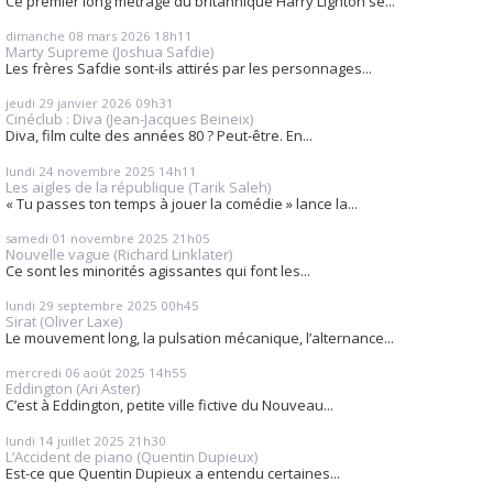
Ce premier long métrage du britannique Harry Lighton se...
dimanche 08
mars 2026
18h11
Marty Supreme (Joshua Safdie)
Les frères Safdie sont-ils attirés par les personnages...
jeudi 29
janvier 2026
09h31
Cinéclub : Diva (Jean-Jacques Beineix)
Diva, film culte des années 80 ? Peut-être. En...
lundi 24
novembre 2025
14h11
Les aigles de la république (Tarik Saleh)
« Tu passes ton temps à jouer la comédie » lance la...
samedi 01
novembre 2025
21h05
Nouvelle vague (Richard Linklater)
Ce sont les minorités agissantes qui font les...
lundi 29
septembre 2025
00h45
Sirat (Oliver Laxe)
Le mouvement long, la pulsation mécanique, l’alternance...
mercredi 06
août 2025
14h55
Eddington (Ari Aster)
C’est à Eddington, petite ville fictive du Nouveau...
lundi 14
juillet 2025
21h30
L’Accident de piano (Quentin Dupieux)
Est-ce que Quentin Dupieux a entendu certaines...