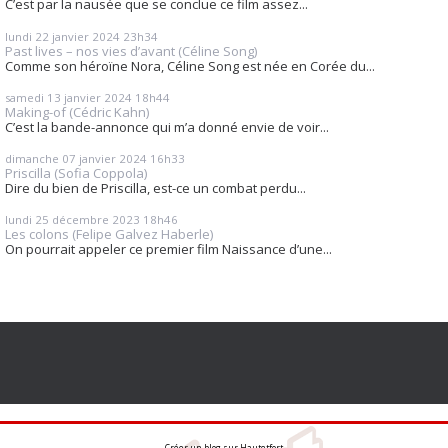
C’est par la nausée que se conclue ce film assez...
lundi 22
janvier 2024
23h34
Past lives – nos vies d’avant (Céline Song)
Comme son héroïne Nora, Céline Song est née en Corée du...
samedi 13
janvier 2024
18h44
Making-of (Cédric Kahn)
C’est la bande-annonce qui m’a donné envie de voir...
dimanche 07
janvier 2024
16h33
Priscilla (Sofia Coppola)
Dire du bien de Priscilla, est-ce un combat perdu...
lundi 25
décembre 2023
18h46
Les colons (Felipe Galvez Haberle)
On pourrait appeler ce premier film Naissance d’une...
Créer un blog
sur
Hautetfort