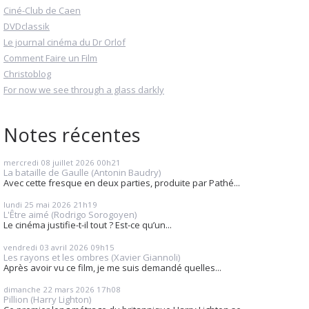
Ciné-Club de Caen
DVDclassik
Le journal cinéma du Dr Orlof
Comment Faire un Film
Christoblog
For now we see through a glass darkly
Notes récentes
mercredi 08
juillet 2026
00h21
La bataille de Gaulle (Antonin Baudry)
Avec cette fresque en deux parties, produite par Pathé...
lundi 25
mai 2026
21h19
L'Être aimé (Rodrigo Sorogoyen)
Le cinéma justifie-t-il tout ? Est-ce qu’un...
vendredi 03
avril 2026
09h15
Les rayons et les ombres (Xavier Giannoli)
Après avoir vu ce film, je me suis demandé quelles...
dimanche 22
mars 2026
17h08
Pillion (Harry Lighton)