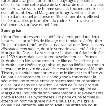
rares plans larges montrent des paysages parisiens
déserts, comme cette place de la Concorde qu’elle traverse
seule. Focalisé sur une femme seule et tourmentée, le film
est suffocant. Quand Marguerite longe la vitrine d’un
bistro dans lequel on danse et fête la libération, elle est
filmée accablée, prisonnière du cadre. Elle traverse les
événements confuse et hébétée.
Zone grise
L’étouffement ressenti est difficile à tenir pendant deux
heures. Les procédés de filmage ont tendance à s’épuiser.
Finkiel n’a pas tenté un film aussi radical que Resnais dans
Hiroshima mon amour
, dont le scénario avait été écrit par
Marguerite Duras. La structure résolument éclatée du film
de 1959 concordait avec le renouvellement des formes
littéraires du Nouveau roman. Le film de Finkiel est plus
littéraire que cinématographique, par sa fidélité au roman.
Il reste que le texte de
La douleur
est si intense et Mélanie
Thierry si habitée par son rôle que le film mérite d’être vu.
On parle actuellement de « zone grise » concernant la
séduction, cette zone entre consentement et contrainte
qui se joue dans une relation. Le récit de Duras produit
une énorme zone grise de sentiments. L’ambiguïté de
Marguerite, nourrie de son inadaptation aux événements,
prête à toutes les hypothèses. On parle d’une femme qui
attend un homme qu’elle n’aime plus. Et si, malgré la
douleur de l’attente, elle éprouvait une attirance pour