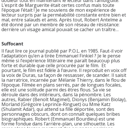
douleur tout en maintenant le lecteur dans l’ambiguïté.
L’esprit de Marguerite était certes confus mais toute
l’époque l’était ! Je me souviens de mon expérience de
lecteur surpris par la perméabilité constante entre bien et
mal, entre salauds et amis. Après tout, Robert Antelme a
été donné par un membre de son réseau de résistance:
derrière un visage amical pouvait se cacher un traître…
Suffocant
Il faut lire ce journal publié par P.O.L. en 1985. Faut-il voir
l’adaptation qu’en a tirée Emmanuel Finkiel ? Je le pense
même si l’expérience littéraire me paraît beaucoup plus
forte et durable que celle procurée par le film. Et
pourtant, le film est fidèle à l’œuvre. Il reproduit en voix off
la voix de Duras, sa façon de ressasser, de scander. Il saisit
la narratrice, incarnée par Mélanie Thierry, dans le flou de
l’époque. Filmée en plans serrés, par de longues focales,
elle est une solitude parmi des êtres flous. Sa vie se
déroule dans des intérieurs, dans la pénombre. Les
autres, Rabier (Benoît Magimel), Dionys (Benjamin Biolay),
Morland (Grégoire Leprince-Ringuet) ou Mme Katz
(Shulamit Adar), qui attend sa fille déportée, sont des
personnages obscurs, dont on connaît quelques bribes
biographiques. Robert (Emmanuel Bourdieu) est une
forme fondue dans l’arrière-plan, une silhouette. Les