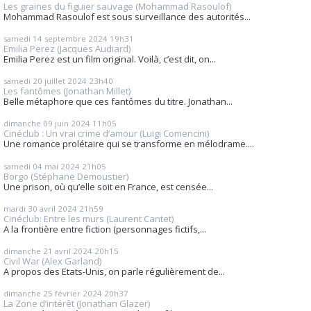
Les graines du figuier sauvage (Mohammad Rasoulof)
Mohammad Rasoulof est sous surveillance des autorités...
samedi 14
septembre 2024
19h31
Emilia Perez (Jacques Audiard)
Emilia Perez est un film original. Voilà, c’est dit, on...
samedi 20
juillet 2024
23h40
Les fantômes (Jonathan Millet)
Belle métaphore que ces fantômes du titre. Jonathan...
dimanche 09
juin 2024
11h05
Cinéclub : Un vrai crime d’amour (Luigi Comencini)
Une romance prolétaire qui se transforme en mélodrame....
samedi 04
mai 2024
21h05
Borgo (Stéphane Demoustier)
Une prison, où qu’elle soit en France, est censée...
mardi 30
avril 2024
21h59
Cinéclub: Entre les murs (Laurent Cantet)
A la frontière entre fiction (personnages fictifs,...
dimanche 21
avril 2024
20h15
Civil War (Alex Garland)
A propos des Etats-Unis, on parle régulièrement de...
dimanche 25
février 2024
20h37
La Zone d’intérêt (Jonathan Glazer)