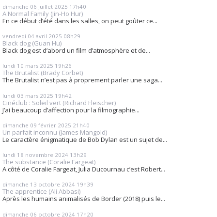
dimanche 06
juillet 2025
17h40
A Normal Family (Jin-Ho Hur)
En ce début d’été dans les salles, on peut goûter ce...
vendredi 04
avril 2025
08h29
Black dog (Guan Hu)
Black dog est d’abord un film d’atmosphère et de...
lundi 10
mars 2025
19h26
The Brutalist (Brady Corbet)
The Brutalist n’est pas à proprement parler une saga...
lundi 03
mars 2025
19h42
Cinéclub : Soleil vert (Richard Fleischer)
J’ai beaucoup d’affection pour la filmographie...
dimanche 09
février 2025
21h40
Un parfait inconnu (James Mangold)
Le caractère énigmatique de Bob Dylan est un sujet de...
lundi 18
novembre 2024
13h29
The substance (Coralie Fargeat)
A côté de Coralie Fargeat, Julia Ducournau c’est Robert...
dimanche 13
octobre 2024
19h39
The apprentice (Ali Abbasi)
Après les humains animalisés de Border (2018) puis le...
dimanche 06
octobre 2024
17h20