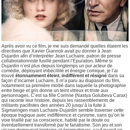
Après avoir vu ce film, je me suis demandé quelles étaient les
directives que Xavier Giannoli avait pu donner à Jean
Dujardin afin d’interpréter Jean Luchaire, patron de presse
collaborationniste fusillé pendant l’Epuration. Même si
Dujardin n’est plus depuis longtemps un pur acteur de
comédie, déployant imbécillité et énergie comique, je l’ai
trouvé
étonnamment éteint, indifférent et résigné
dans sa
façon d’incarner Luchaire. Il m’a paru au diapason du film,
notamment sa première moitié dans laquelle la photographie
entre beige et gris donne un teint vitreux et triste aux
personnages. C’est sa fille Corinne (Nastya Golubeva Carax)
qui raconte leur histoire, depuis les rassemblements de
militants pacifistes des années 20 jusqu’à la fuite à
Sigmaringen mais Luchaire-Dujardin semble traverser cette
époque tragique avec indifférence et cynisme, sans qu’on le
voie tiraillé par sa conscience, habité par le doute ou
éventuellement transformé par le fanatisme. Son jeu et son
visage demeurent lointains et énigmatiques, sauf quand on