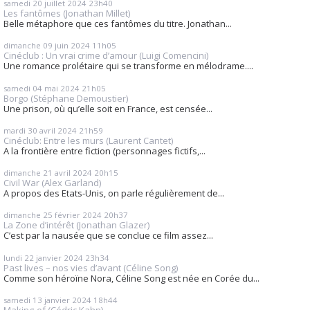
samedi 20
juillet 2024
23h40
Les fantômes (Jonathan Millet)
Belle métaphore que ces fantômes du titre. Jonathan...
dimanche 09
juin 2024
11h05
Cinéclub : Un vrai crime d’amour (Luigi Comencini)
Une romance prolétaire qui se transforme en mélodrame....
samedi 04
mai 2024
21h05
Borgo (Stéphane Demoustier)
Une prison, où qu’elle soit en France, est censée...
mardi 30
avril 2024
21h59
Cinéclub: Entre les murs (Laurent Cantet)
A la frontière entre fiction (personnages fictifs,...
dimanche 21
avril 2024
20h15
Civil War (Alex Garland)
A propos des Etats-Unis, on parle régulièrement de...
dimanche 25
février 2024
20h37
La Zone d’intérêt (Jonathan Glazer)
C’est par la nausée que se conclue ce film assez...
lundi 22
janvier 2024
23h34
Past lives – nos vies d’avant (Céline Song)
Comme son héroïne Nora, Céline Song est née en Corée du...
samedi 13
janvier 2024
18h44
Making-of (Cédric Kahn)