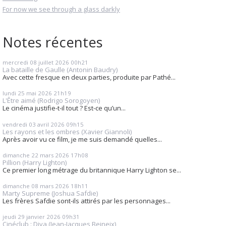
For now we see through a glass darkly
Notes récentes
mercredi 08
juillet 2026
00h21
La bataille de Gaulle (Antonin Baudry)
Avec cette fresque en deux parties, produite par Pathé...
lundi 25
mai 2026
21h19
L'Être aimé (Rodrigo Sorogoyen)
Le cinéma justifie-t-il tout ? Est-ce qu’un...
vendredi 03
avril 2026
09h15
Les rayons et les ombres (Xavier Giannoli)
Après avoir vu ce film, je me suis demandé quelles...
dimanche 22
mars 2026
17h08
Pillion (Harry Lighton)
Ce premier long métrage du britannique Harry Lighton se...
dimanche 08
mars 2026
18h11
Marty Supreme (Joshua Safdie)
Les frères Safdie sont-ils attirés par les personnages...
jeudi 29
janvier 2026
09h31
Cinéclub : Diva (Jean-Jacques Beineix)