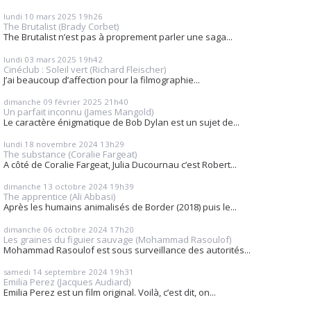
lundi 10
mars 2025
19h26
The Brutalist (Brady Corbet)
The Brutalist n’est pas à proprement parler une saga...
lundi 03
mars 2025
19h42
Cinéclub : Soleil vert (Richard Fleischer)
J’ai beaucoup d’affection pour la filmographie...
dimanche 09
février 2025
21h40
Un parfait inconnu (James Mangold)
Le caractère énigmatique de Bob Dylan est un sujet de...
lundi 18
novembre 2024
13h29
The substance (Coralie Fargeat)
A côté de Coralie Fargeat, Julia Ducournau c’est Robert...
dimanche 13
octobre 2024
19h39
The apprentice (Ali Abbasi)
Après les humains animalisés de Border (2018) puis le...
dimanche 06
octobre 2024
17h20
Les graines du figuier sauvage (Mohammad Rasoulof)
Mohammad Rasoulof est sous surveillance des autorités...
samedi 14
septembre 2024
19h31
Emilia Perez (Jacques Audiard)
Emilia Perez est un film original. Voilà, c’est dit, on...