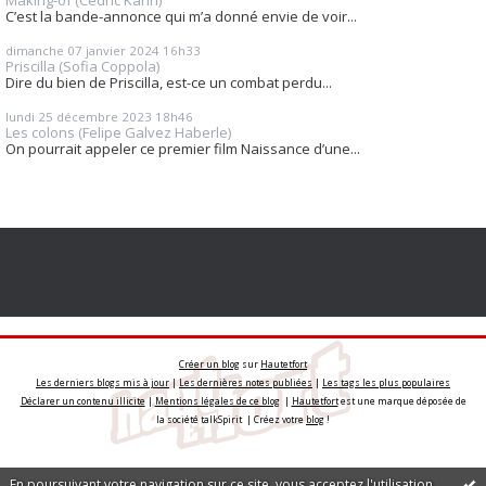
C’est la bande-annonce qui m’a donné envie de voir...
dimanche 07
janvier 2024
16h33
Priscilla (Sofia Coppola)
Dire du bien de Priscilla, est-ce un combat perdu...
lundi 25
décembre 2023
18h46
Les colons (Felipe Galvez Haberle)
On pourrait appeler ce premier film Naissance d’une...
Créer un blog
sur
Hautetfort
Les derniers blogs mis à jour
|
Les dernières notes publiées
|
Les tags les plus populaires
Déclarer un contenu illicite
|
Mentions légales de ce blog
|
Hautetfort
est une marque déposée de
la société talkSpirit | Créez votre
blog
!
En poursuivant votre navigation sur ce site, vous acceptez l'utilisation