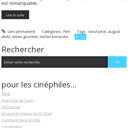
est remarquable.
Lire la suite
Lien permanent
Catégories :
Film
Tags :
raoul peck
,
august
diehl
,
olivier gourmet
,
stefan konarske
0
Rechercher
pour les cinéphiles...
IMDB
Ciné-Club de Caen
DVDclassik
Le journal cinéma du Dr Orlof
Comment Faire un Film
Christoblog