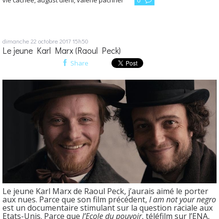
vie cachée
,
august diehl
,
valérie pachner
0
dimanche 22
octobre 2017
15h50
Le jeune Karl Marx (Raoul Peck)
Share
Le jeune Karl Marx de Raoul Peck, j’aurais aimé le porter
aux nues. Parce que son film précédent,
I am not your negro
est un documentaire stimulant sur la question raciale aux
Etats-Unis. Parce que
l’Ecole du pouvoir
, téléfilm sur l’ENA,