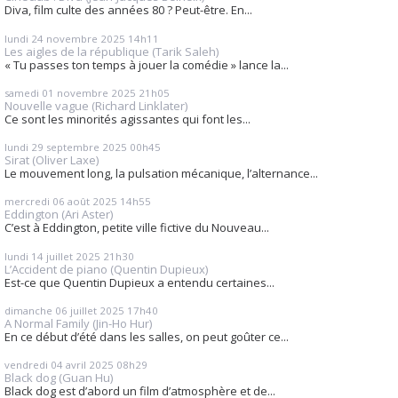
Diva, film culte des années 80 ? Peut-être. En...
lundi 24
novembre 2025
14h11
Les aigles de la république (Tarik Saleh)
« Tu passes ton temps à jouer la comédie » lance la...
samedi 01
novembre 2025
21h05
Nouvelle vague (Richard Linklater)
Ce sont les minorités agissantes qui font les...
lundi 29
septembre 2025
00h45
Sirat (Oliver Laxe)
Le mouvement long, la pulsation mécanique, l’alternance...
mercredi 06
août 2025
14h55
Eddington (Ari Aster)
C’est à Eddington, petite ville fictive du Nouveau...
lundi 14
juillet 2025
21h30
L’Accident de piano (Quentin Dupieux)
Est-ce que Quentin Dupieux a entendu certaines...
dimanche 06
juillet 2025
17h40
A Normal Family (Jin-Ho Hur)
En ce début d’été dans les salles, on peut goûter ce...
vendredi 04
avril 2025
08h29
Black dog (Guan Hu)
Black dog est d’abord un film d’atmosphère et de...