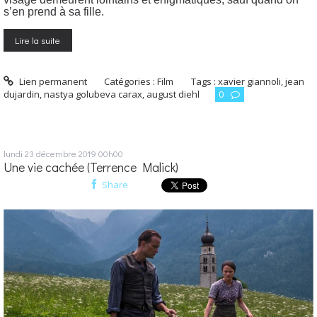
s’en prend à sa fille.
Lire la suite
Lien permanent
Catégories :
Film
Tags :
xavier giannoli
,
jean
dujardin
,
nastya golubeva carax
,
august diehl
0
lundi 23
décembre 2019
00h00
Une vie cachée (Terrence Malick)
Share