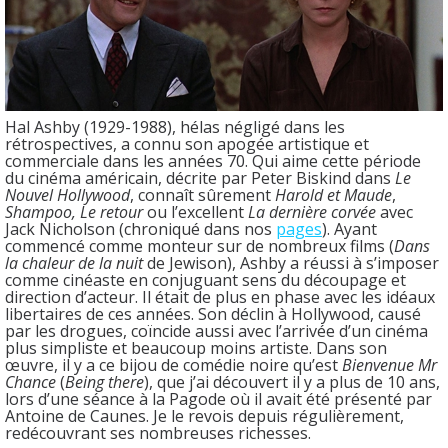
Hal Ashby (1929-1988), hélas négligé dans les
rétrospectives, a connu son apogée artistique et
commerciale dans les années 70. Qui aime cette période
du cinéma américain, décrite par Peter Biskind dans
Le
Nouvel Hollywood
, connaît sûrement
Harold et Maude
,
Shampoo, Le retour
ou l’excellent
La dernière corvée
avec
Jack Nicholson (chroniqué dans nos
pages
). Ayant
commencé comme monteur sur de nombreux films (
Dans
la chaleur de la nuit
de Jewison), Ashby a réussi à s’imposer
comme cinéaste en conjuguant sens du découpage et
direction d’acteur. Il était de plus en phase avec les idéaux
libertaires de ces années. Son déclin à Hollywood, causé
par les drogues, coïncide aussi avec l’arrivée d’un cinéma
plus simpliste et beaucoup moins artiste. Dans son
œuvre, il y a ce bijou de comédie noire qu’est
Bienvenue Mr
Chance
(
Being there
), que j’ai découvert il y a plus de 10 ans,
lors d’une séance à la Pagode où il avait été présenté par
Antoine de Caunes. Je le revois depuis régulièrement,
redécouvrant ses nombreuses richesses.