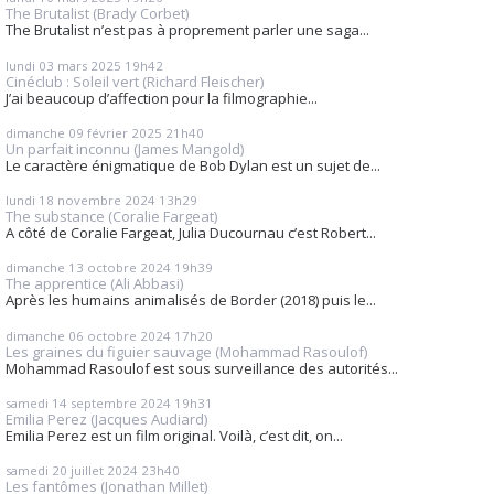
The Brutalist (Brady Corbet)
The Brutalist n’est pas à proprement parler une saga...
lundi 03
mars 2025
19h42
Cinéclub : Soleil vert (Richard Fleischer)
J’ai beaucoup d’affection pour la filmographie...
dimanche 09
février 2025
21h40
Un parfait inconnu (James Mangold)
Le caractère énigmatique de Bob Dylan est un sujet de...
lundi 18
novembre 2024
13h29
The substance (Coralie Fargeat)
A côté de Coralie Fargeat, Julia Ducournau c’est Robert...
dimanche 13
octobre 2024
19h39
The apprentice (Ali Abbasi)
Après les humains animalisés de Border (2018) puis le...
dimanche 06
octobre 2024
17h20
Les graines du figuier sauvage (Mohammad Rasoulof)
Mohammad Rasoulof est sous surveillance des autorités...
samedi 14
septembre 2024
19h31
Emilia Perez (Jacques Audiard)
Emilia Perez est un film original. Voilà, c’est dit, on...
samedi 20
juillet 2024
23h40
Les fantômes (Jonathan Millet)