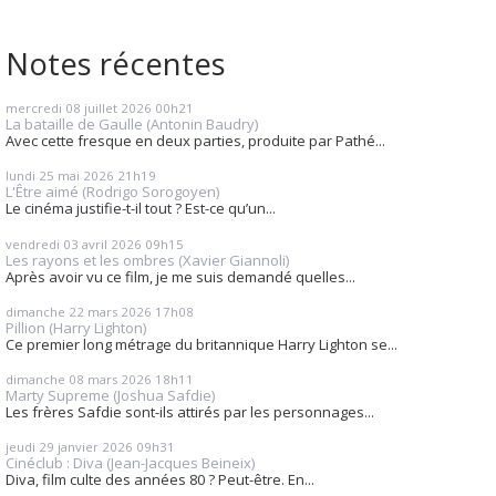
Notes récentes
mercredi 08
juillet 2026
00h21
La bataille de Gaulle (Antonin Baudry)
Avec cette fresque en deux parties, produite par Pathé...
lundi 25
mai 2026
21h19
L'Être aimé (Rodrigo Sorogoyen)
Le cinéma justifie-t-il tout ? Est-ce qu’un...
vendredi 03
avril 2026
09h15
Les rayons et les ombres (Xavier Giannoli)
Après avoir vu ce film, je me suis demandé quelles...
dimanche 22
mars 2026
17h08
Pillion (Harry Lighton)
Ce premier long métrage du britannique Harry Lighton se...
dimanche 08
mars 2026
18h11
Marty Supreme (Joshua Safdie)
Les frères Safdie sont-ils attirés par les personnages...
jeudi 29
janvier 2026
09h31
Cinéclub : Diva (Jean-Jacques Beineix)
Diva, film culte des années 80 ? Peut-être. En...