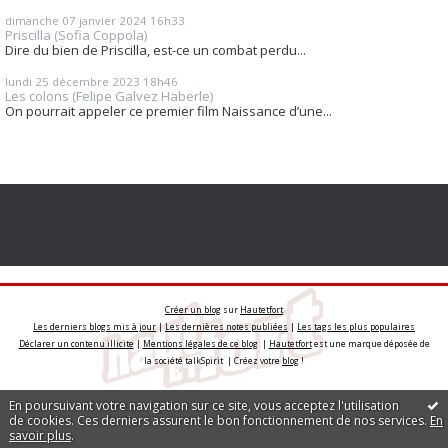
dimanche 07
janvier 2024
16h33
Priscilla (Sofia Coppola)
Dire du bien de Priscilla, est-ce un combat perdu...
lundi 25
décembre 2023
18h46
Les colons (Felipe Galvez Haberle)
On pourrait appeler ce premier film Naissance d’une...
Créer un blog
sur
Hautetfort
Les derniers blogs mis à jour
|
Les dernières notes publiées
|
Les tags les plus populaires
Déclarer un contenu illicite
|
Mentions légales de ce blog
|
Hautetfort
est une marque déposée de
la société talkSpirit | Créez votre
blog
!
En poursuivant votre navigation sur ce site, vous acceptez l'utilisation
de cookies. Ces derniers assurent le bon fonctionnement de nos services.
En
savoir plus
.