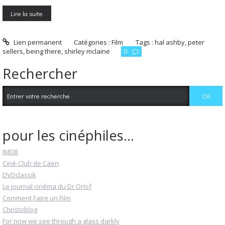
Lire la suite
Lien permanent
Catégories :
Film
Tags :
hal ashby
,
peter
sellers
,
being there
,
shirley mclaine
0
Rechercher
pour les cinéphiles...
IMDB
Ciné-Club de Caen
DVDclassik
Le journal cinéma du Dr Orlof
Comment Faire un Film
Christoblog
For now we see through a glass darkly