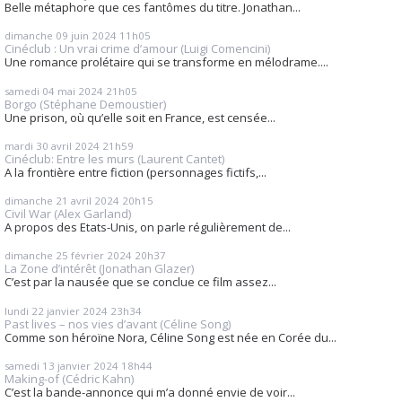
Belle métaphore que ces fantômes du titre. Jonathan...
dimanche 09
juin 2024
11h05
Cinéclub : Un vrai crime d’amour (Luigi Comencini)
Une romance prolétaire qui se transforme en mélodrame....
samedi 04
mai 2024
21h05
Borgo (Stéphane Demoustier)
Une prison, où qu’elle soit en France, est censée...
mardi 30
avril 2024
21h59
Cinéclub: Entre les murs (Laurent Cantet)
A la frontière entre fiction (personnages fictifs,...
dimanche 21
avril 2024
20h15
Civil War (Alex Garland)
A propos des Etats-Unis, on parle régulièrement de...
dimanche 25
février 2024
20h37
La Zone d’intérêt (Jonathan Glazer)
C’est par la nausée que se conclue ce film assez...
lundi 22
janvier 2024
23h34
Past lives – nos vies d’avant (Céline Song)
Comme son héroïne Nora, Céline Song est née en Corée du...
samedi 13
janvier 2024
18h44
Making-of (Cédric Kahn)
C’est la bande-annonce qui m’a donné envie de voir...