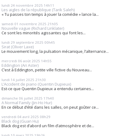
lundi 24
novembre 2025
14h11
Les aigles de la république (Tarik Saleh)
« Tu passes ton temps à jouer la comédie » lance la...
samedi 01
novembre 2025
21h05
Nouvelle vague (Richard Linklater)
Ce sont les minorités agissantes qui font les...
lundi 29
septembre 2025
00h45
Sirat (Oliver Laxe)
Le mouvement long, la pulsation mécanique, l’alternance...
mercredi 06
août 2025
14h55
Eddington (Ari Aster)
C’est à Eddington, petite ville fictive du Nouveau...
lundi 14
juillet 2025
21h30
L’Accident de piano (Quentin Dupieux)
Est-ce que Quentin Dupieux a entendu certaines...
dimanche 06
juillet 2025
17h40
A Normal Family (Jin-Ho Hur)
En ce début d’été dans les salles, on peut goûter ce...
vendredi 04
avril 2025
08h29
Black dog (Guan Hu)
Black dog est d’abord un film d’atmosphère et de...
lundi 10
mars 2025
19h26