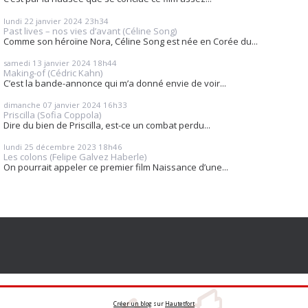
lundi 22
janvier 2024
23h34
Past lives – nos vies d’avant (Céline Song)
Comme son héroïne Nora, Céline Song est née en Corée du...
samedi 13
janvier 2024
18h44
Making-of (Cédric Kahn)
C’est la bande-annonce qui m’a donné envie de voir...
dimanche 07
janvier 2024
16h33
Priscilla (Sofia Coppola)
Dire du bien de Priscilla, est-ce un combat perdu...
lundi 25
décembre 2023
18h46
Les colons (Felipe Galvez Haberle)
On pourrait appeler ce premier film Naissance d’une...
Créer un blog
sur
Hautetfort