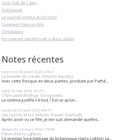
Ciné-Club de Caen
DVDclassik
Le journal cinéma du Dr Orlof
Comment Faire un Film
Christoblog
For now we see through a glass darkly
Notes récentes
mercredi 08
juillet 2026
00h21
La bataille de Gaulle (Antonin Baudry)
Avec cette fresque en deux parties, produite par Pathé...
lundi 25
mai 2026
21h19
L'Être aimé (Rodrigo Sorogoyen)
Le cinéma justifie-t-il tout ? Est-ce qu’un...
vendredi 03
avril 2026
09h15
Les rayons et les ombres (Xavier Giannoli)
Après avoir vu ce film, je me suis demandé quelles...
dimanche 22
mars 2026
17h08
Pillion (Harry Lighton)
Ce premier long métrage du britannique Harry Lighton se...