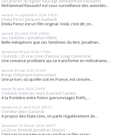
Les graines du figuier sauvage (Mohammad Rasoulof)
Mohammad Rasoulof est sous surveillance des autorités...
samedi 14
septembre 2024
19h31
Emilia Perez (Jacques Audiard)
Emilia Perez est un film original. Voilà, c’est dit, on...
samedi 20
juillet 2024
23h40
Les fantômes (Jonathan Millet)
Belle métaphore que ces fantômes du titre. Jonathan...
dimanche 09
juin 2024
11h05
Cinéclub : Un vrai crime d’amour (Luigi Comencini)
Une romance prolétaire qui se transforme en mélodrame....
samedi 04
mai 2024
21h05
Borgo (Stéphane Demoustier)
Une prison, où qu’elle soit en France, est censée...
mardi 30
avril 2024
21h59
Cinéclub: Entre les murs (Laurent Cantet)
A la frontière entre fiction (personnages fictifs,...
dimanche 21
avril 2024
20h15
Civil War (Alex Garland)
A propos des Etats-Unis, on parle régulièrement de...
dimanche 25
février 2024
20h37
La Zone d’intérêt (Jonathan Glazer)
C’est par la nausée que se conclue ce film assez...