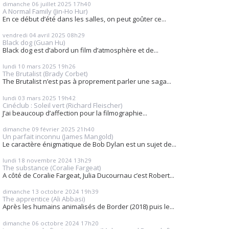
dimanche 06
juillet 2025
17h40
A Normal Family (Jin-Ho Hur)
En ce début d’été dans les salles, on peut goûter ce...
vendredi 04
avril 2025
08h29
Black dog (Guan Hu)
Black dog est d’abord un film d’atmosphère et de...
lundi 10
mars 2025
19h26
The Brutalist (Brady Corbet)
The Brutalist n’est pas à proprement parler une saga...
lundi 03
mars 2025
19h42
Cinéclub : Soleil vert (Richard Fleischer)
J’ai beaucoup d’affection pour la filmographie...
dimanche 09
février 2025
21h40
Un parfait inconnu (James Mangold)
Le caractère énigmatique de Bob Dylan est un sujet de...
lundi 18
novembre 2024
13h29
The substance (Coralie Fargeat)
A côté de Coralie Fargeat, Julia Ducournau c’est Robert...
dimanche 13
octobre 2024
19h39
The apprentice (Ali Abbasi)
Après les humains animalisés de Border (2018) puis le...
dimanche 06
octobre 2024
17h20