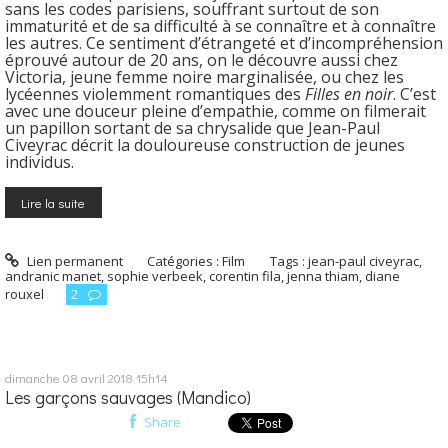
sans les codes parisiens, souffrant surtout de son
immaturité et de sa difficulté à se connaître et à connaître
les autres. Ce sentiment d’étrangeté et d’incompréhension
éprouvé autour de 20 ans, on le découvre aussi chez
Victoria, jeune femme noire marginalisée, ou chez les
lycéennes violemment romantiques des
Filles en noir
. C’est
avec une douceur pleine d’empathie, comme on filmerait
un papillon sortant de sa chrysalide que Jean-Paul
Civeyrac décrit la douloureuse construction de jeunes
individus.
Lire la suite
Lien permanent
Catégories :
Film
Tags :
jean-paul civeyrac
,
andranic manet
,
sophie verbeek
,
corentin fila
,
jenna thiam
,
diane
rouxel
2
dimanche 08
avril 2018
15h14
Les garçons sauvages (Mandico)
Share