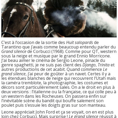
C’est à l’occasion de la sortie des
Huit salopards
de
Tarantino que j’avais comme beaucoup entendu parler du
Grand silence
de Corbucci (1968). Comme pour QT, western
sous la neige et musique par le grand Ennio Morricone.
J’ai beau aimer le cinéma de Sergio Leone, pinacle du
genre spaghetti, je ne suis pas client des
Django
,
Trinita
et
autres productions de cet acabit. Quand commence
Le
grand silence
, j’ai peur de goûter à un navet. Certes il y a
les étendues blanches de neige qui recouvrent l’Utah mais
la caméra tremblote, la photographie, les costumes et
décors sont particulièrement sales. On a le droit en plus à
deux versions : l’italienne ou la française, ce qui colle peu à
un western dans les Rocheuses. On passera enfin sur
l’inévitable scène du bandit qui bouffe salement son
poulet puis s’essuie les doigts gras sur son manteau.
Leone appréciait John Ford et ça se voyait, on en est plus
loin chez Corbucci. Mais surprise !
Le grand silence
réussit à