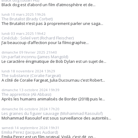
Black dog (Guan Hu)
Black dog est d’abord un film d’atmosphère et de...
lundi 10
mars 2025
19h26
The Brutalist (Brady Corbet)
The Brutalist n’est pas à proprement parler une saga...
lundi 03
mars 2025
19h42
Cinéclub : Soleil vert (Richard Fleischer)
J’ai beaucoup d’affection pour la filmographie...
dimanche 09
février 2025
21h40
Un parfait inconnu (James Mangold)
Le caractère énigmatique de Bob Dylan est un sujet de...
lundi 18
novembre 2024
13h29
The substance (Coralie Fargeat)
A côté de Coralie Fargeat, Julia Ducournau c’est Robert...
dimanche 13
octobre 2024
19h39
The apprentice (Ali Abbasi)
Après les humains animalisés de Border (2018) puis le...
dimanche 06
octobre 2024
17h20
Les graines du figuier sauvage (Mohammad Rasoulof)
Mohammad Rasoulof est sous surveillance des autorités...
samedi 14
septembre 2024
19h31
Emilia Perez (Jacques Audiard)
Emilia Perez est un film original. Voilà, c’est dit, on...