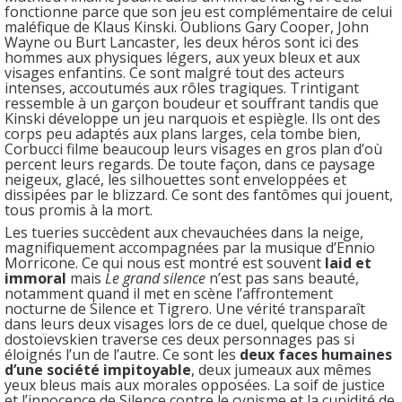
fonctionne parce que son jeu est complémentaire de celui
maléfique de Klaus Kinski. Oublions Gary Cooper, John
Wayne ou Burt Lancaster, les deux héros sont ici des
hommes aux physiques légers, aux yeux bleux et aux
visages enfantins. Ce sont malgré tout des acteurs
intenses, accoutumés aux rôles tragiques. Trintigant
ressemble à un garçon boudeur et souffrant tandis que
Kinski développe un jeu narquois et espiègle. Ils ont des
corps peu adaptés aux plans larges, cela tombe bien,
Corbucci filme beaucoup leurs visages en gros plan d’où
percent leurs regards. De toute façon, dans ce paysage
neigeux, glacé, les silhouettes sont enveloppées et
dissipées par le blizzard. Ce sont des fantômes qui jouent,
tous promis à la mort.
Les tueries succèdent aux chevauchées dans la neige,
magnifiquement accompagnées par la musique d’Ennio
Morricone. Ce qui nous est montré est souvent
laid et
immoral
mais
Le grand silence
n’est pas sans beauté,
notamment quand il met en scène l’affrontement
nocturne de Silence et Tigrero. Une vérité transparaît
dans leurs deux visages lors de ce duel, quelque chose de
dostoïevskien traverse ces deux personnages pas si
éloignés l’un de l’autre. Ce sont les
deux faces humaines
d’une société impitoyable
, deux jumeaux aux mêmes
yeux bleus mais aux morales opposées. La soif de justice
et l’innocence de Silence contre le cynisme et la cupidité de