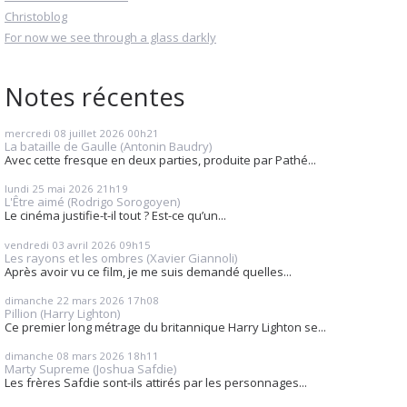
Christoblog
For now we see through a glass darkly
Notes récentes
mercredi 08
juillet 2026
00h21
La bataille de Gaulle (Antonin Baudry)
Avec cette fresque en deux parties, produite par Pathé...
lundi 25
mai 2026
21h19
L'Être aimé (Rodrigo Sorogoyen)
Le cinéma justifie-t-il tout ? Est-ce qu’un...
vendredi 03
avril 2026
09h15
Les rayons et les ombres (Xavier Giannoli)
Après avoir vu ce film, je me suis demandé quelles...
dimanche 22
mars 2026
17h08
Pillion (Harry Lighton)
Ce premier long métrage du britannique Harry Lighton se...
dimanche 08
mars 2026
18h11
Marty Supreme (Joshua Safdie)
Les frères Safdie sont-ils attirés par les personnages...