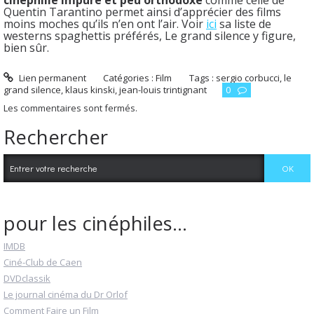
Quentin Tarantino permet ainsi d’apprécier des films
moins moches qu’ils n’en ont l’air. Voir
ici
sa liste de
westerns spaghettis préférés, Le grand silence y figure,
bien sûr.
Lien permanent
Catégories :
Film
Tags :
sergio corbucci
,
le
grand silence
,
klaus kinski
,
jean-louis trintignant
0
Les commentaires sont fermés.
Rechercher
pour les cinéphiles...
IMDB
Ciné-Club de Caen
DVDclassik
Le journal cinéma du Dr Orlof
Comment Faire un Film