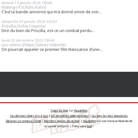
samedi 13
janvier 2024
18h44
Making-of (Cédric Kahn)
C’est la bande-annonce qui m’a donné envie de voir...
dimanche 07
janvier 2024
16h33
Priscilla (Sofia Coppola)
Dire du bien de Priscilla, est-ce un combat perdu...
lundi 25
décembre 2023
18h46
Les colons (Felipe Galvez Haberle)
On pourrait appeler ce premier film Naissance d’une...
Créer un blog
sur
Hautetfort
Les derniers blogs mis à jour
|
Les dernières notes publiées
|
Les tags les plus populaires
Déclarer un contenu illicite
|
Mentions légales de ce blog
|
Hautetfort
est une marque déposée de
la société talkSpirit | Créez votre
blog
!