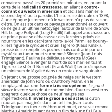
convaincre passé les 20 premières minutes, en jouant la
carte de la
radicalité crasseuse
, en allant à
contre-
courant du western américain
et ceci sans manier le
second degré ou la parodie. L’histoire se déroule en 1898,
à une époque justement où le western n’a plus de raison
d’être. On assiste dans ce paysage abandonné et couvert
de neige à un ultime nettoyage, autour de la ville de Snow
Hill. Le juge Pollycut (Luigi Pistilli) fait appel aux chasseurs
de prime pour se débarrasser des fermiers privés de
nourriture en les décrétant hors-la-loi. Parmi les bounty-
killers figure le cynique et cruel Tigrero (Klaus Kinski),
pressé de se remplir les poches mais contrarié par un
mystérieux tueur muet surnommé Silence (Jean-Louis
Trintignant). Pauline (la délicieuse Vonetta McGee)
engage Silence à venger la mort de son mari en tuant
Tigrero. Le shériff Burnett (Frank Wolff) tente d’imposer
un minimum de légalité dans un contexte sanguinaire.
En jetant une grosse poignée de neige sur le western
américain de John Ford ou d’Anthony Mann, en le
remplaçant par une
forme très européenne
,
Le grand
silence
invente sans doute comme bien d’autres westerns
spaghetti quelque chose de neuf malgré ses
imperfections.
Il invente grâce à des acteurs
qu’on
n’aurait pas imaginés dans un tel film. Jean-Louis
Trintignant en tueur ténébreux et muet, ce serait comme
Mathieu Amalric jouant dans un film de kung fu ! Cela