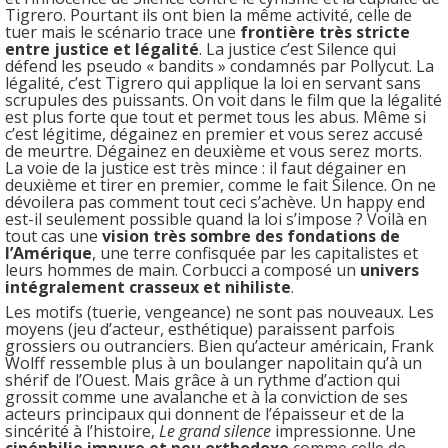
Tigrero. Pourtant ils ont bien la même activité, celle de
tuer mais le scénario trace une
frontière très stricte
entre justice et légalité
. La justice c’est Silence qui
défend les pseudo « bandits » condamnés par Pollycut. La
légalité, c’est Tigrero qui applique la loi en servant sans
scrupules des puissants. On voit dans le film que la légalité
est plus forte que tout et permet tous les abus. Même si
c’est légitime, dégainez en premier et vous serez accusé
de meurtre. Dégainez en deuxième et vous serez morts.
La voie de la justice est très mince : il faut dégainer en
deuxième et tirer en premier, comme le fait Silence. On ne
dévoilera pas comment tout ceci s’achève. Un happy end
est-il seulement possible quand la loi s’impose ? Voilà en
tout cas une
vision très sombre des fondations de
l’Amérique
, une terre confisquée par les capitalistes et
leurs hommes de main. Corbucci a composé un
univers
intégralement crasseux et nihiliste
.
Les motifs (tuerie, vengeance) ne sont pas nouveaux. Les
moyens (jeu d’acteur, esthétique) paraissent parfois
grossiers ou outranciers. Bien qu’acteur américain, Frank
Wolff ressemble plus à un boulanger napolitain qu’à un
shérif de l’Ouest. Mais grâce à un rythme d’action qui
grossit comme une avalanche et à la conviction de ses
acteurs principaux qui donnent de l’épaisseur et de la
sincérité à l’histoire,
Le grand silence
impressionne. Une
cinéphilie impure et peu orthodoxe
comme celle de