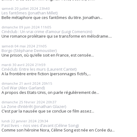
samedi 20
juillet 2024
23h40
Les fantômes (Jonathan Millet)
Belle métaphore que ces fantômes du titre. Jonathan...
dimanche 09
juin 2024
11h05
Cinéclub : Un vrai crime d’amour (Luigi Comencini)
Une romance prolétaire qui se transforme en mélodrame....
samedi 04
mai 2024
21h05
Borgo (Stéphane Demoustier)
Une prison, où qu’elle soit en France, est censée...
mardi 30
avril 2024
21h59
Cinéclub: Entre les murs (Laurent Cantet)
A la frontière entre fiction (personnages fictifs,...
dimanche 21
avril 2024
20h15
Civil War (Alex Garland)
A propos des Etats-Unis, on parle régulièrement de...
dimanche 25
février 2024
20h37
La Zone d’intérêt (Jonathan Glazer)
C’est par la nausée que se conclue ce film assez...
lundi 22
janvier 2024
23h34
Past lives – nos vies d’avant (Céline Song)
Comme son héroïne Nora, Céline Song est née en Corée du...