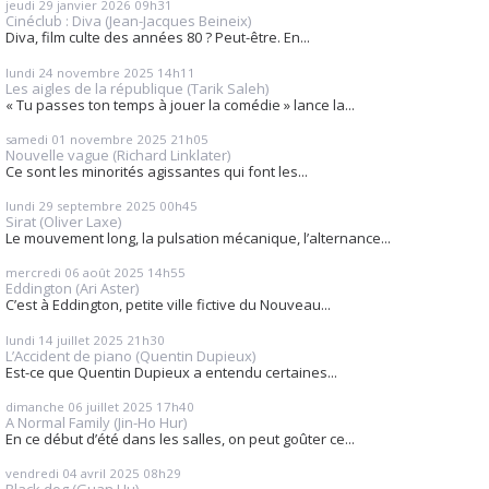
jeudi 29
janvier 2026
09h31
Cinéclub : Diva (Jean-Jacques Beineix)
Diva, film culte des années 80 ? Peut-être. En...
lundi 24
novembre 2025
14h11
Les aigles de la république (Tarik Saleh)
« Tu passes ton temps à jouer la comédie » lance la...
samedi 01
novembre 2025
21h05
Nouvelle vague (Richard Linklater)
Ce sont les minorités agissantes qui font les...
lundi 29
septembre 2025
00h45
Sirat (Oliver Laxe)
Le mouvement long, la pulsation mécanique, l’alternance...
mercredi 06
août 2025
14h55
Eddington (Ari Aster)
C’est à Eddington, petite ville fictive du Nouveau...
lundi 14
juillet 2025
21h30
L’Accident de piano (Quentin Dupieux)
Est-ce que Quentin Dupieux a entendu certaines...
dimanche 06
juillet 2025
17h40
A Normal Family (Jin-Ho Hur)
En ce début d’été dans les salles, on peut goûter ce...
vendredi 04
avril 2025
08h29