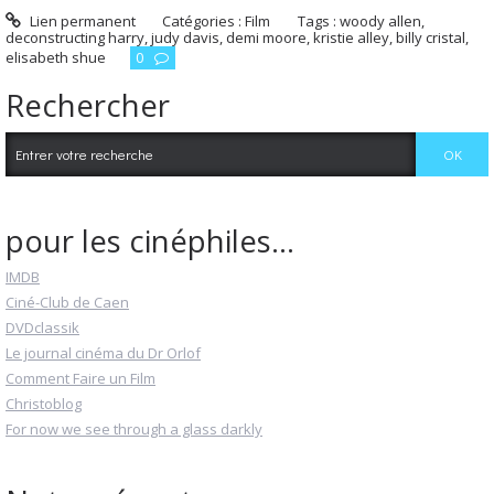
Lien permanent
Catégories :
Film
Tags :
woody allen
,
deconstructing harry
,
judy davis
,
demi moore
,
kristie alley
,
billy cristal
,
elisabeth shue
0
Rechercher
pour les cinéphiles...
IMDB
Ciné-Club de Caen
DVDclassik
Le journal cinéma du Dr Orlof
Comment Faire un Film
Christoblog
For now we see through a glass darkly