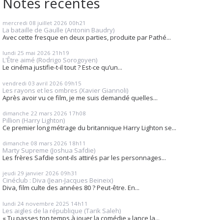
Notes récentes
mercredi 08
juillet 2026
00h21
La bataille de Gaulle (Antonin Baudry)
Avec cette fresque en deux parties, produite par Pathé...
lundi 25
mai 2026
21h19
L'Être aimé (Rodrigo Sorogoyen)
Le cinéma justifie-t-il tout ? Est-ce qu’un...
vendredi 03
avril 2026
09h15
Les rayons et les ombres (Xavier Giannoli)
Après avoir vu ce film, je me suis demandé quelles...
dimanche 22
mars 2026
17h08
Pillion (Harry Lighton)
Ce premier long métrage du britannique Harry Lighton se...
dimanche 08
mars 2026
18h11
Marty Supreme (Joshua Safdie)
Les frères Safdie sont-ils attirés par les personnages...
jeudi 29
janvier 2026
09h31
Cinéclub : Diva (Jean-Jacques Beineix)
Diva, film culte des années 80 ? Peut-être. En...
lundi 24
novembre 2025
14h11
Les aigles de la république (Tarik Saleh)
« Tu passes ton temps à jouer la comédie » lance la...