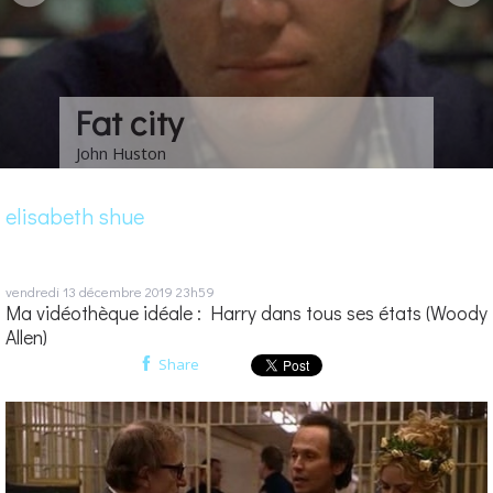
Les choses de la vie
Claude Sautet
elisabeth shue
vendredi 13
décembre 2019
23h59
Ma vidéothèque idéale : Harry dans tous ses états (Woody
Allen)
Share