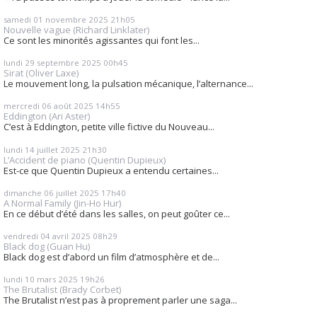
samedi 01
novembre 2025
21h05
Nouvelle vague (Richard Linklater)
Ce sont les minorités agissantes qui font les...
lundi 29
septembre 2025
00h45
Sirat (Oliver Laxe)
Le mouvement long, la pulsation mécanique, l’alternance...
mercredi 06
août 2025
14h55
Eddington (Ari Aster)
C’est à Eddington, petite ville fictive du Nouveau...
lundi 14
juillet 2025
21h30
L’Accident de piano (Quentin Dupieux)
Est-ce que Quentin Dupieux a entendu certaines...
dimanche 06
juillet 2025
17h40
A Normal Family (Jin-Ho Hur)
En ce début d’été dans les salles, on peut goûter ce...
vendredi 04
avril 2025
08h29
Black dog (Guan Hu)
Black dog est d’abord un film d’atmosphère et de...
lundi 10
mars 2025
19h26
The Brutalist (Brady Corbet)
The Brutalist n’est pas à proprement parler une saga...