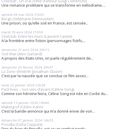
Cinéclub : Un vrai crime d’amour (Luigi Comencini)
Une romance prolétaire qui se transforme en mélodrame....
samedi 04
mai 2024
21h05
Borgo (Stéphane Demoustier)
Une prison, où qu’elle soit en France, est censée...
mardi 30
avril 2024
21h59
Cinéclub: Entre les murs (Laurent Cantet)
A la frontière entre fiction (personnages fictifs,...
dimanche 21
avril 2024
20h15
Civil War (Alex Garland)
A propos des Etats-Unis, on parle régulièrement de...
dimanche 25
février 2024
20h37
La Zone d’intérêt (Jonathan Glazer)
C’est par la nausée que se conclue ce film assez...
lundi 22
janvier 2024
23h34
Past lives – nos vies d’avant (Céline Song)
Comme son héroïne Nora, Céline Song est née en Corée du...
samedi 13
janvier 2024
18h44
Making-of (Cédric Kahn)
C’est la bande-annonce qui m’a donné envie de voir...
dimanche 07
janvier 2024
16h33
Priscilla (Sofia Coppola)
Dire du bien de Priscilla, est-ce un combat perdu...