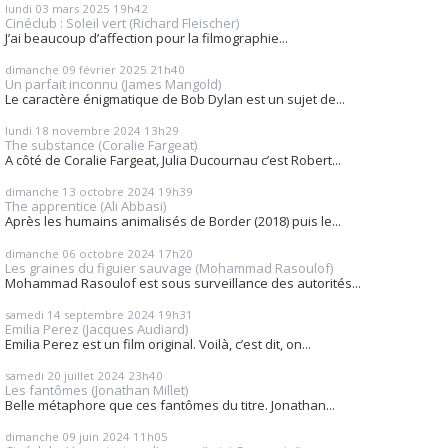
lundi 03
mars 2025
19h42
Cinéclub : Soleil vert (Richard Fleischer)
J’ai beaucoup d’affection pour la filmographie...
dimanche 09
février 2025
21h40
Un parfait inconnu (James Mangold)
Le caractère énigmatique de Bob Dylan est un sujet de...
lundi 18
novembre 2024
13h29
The substance (Coralie Fargeat)
A côté de Coralie Fargeat, Julia Ducournau c’est Robert...
dimanche 13
octobre 2024
19h39
The apprentice (Ali Abbasi)
Après les humains animalisés de Border (2018) puis le...
dimanche 06
octobre 2024
17h20
Les graines du figuier sauvage (Mohammad Rasoulof)
Mohammad Rasoulof est sous surveillance des autorités...
samedi 14
septembre 2024
19h31
Emilia Perez (Jacques Audiard)
Emilia Perez est un film original. Voilà, c’est dit, on...
samedi 20
juillet 2024
23h40
Les fantômes (Jonathan Millet)
Belle métaphore que ces fantômes du titre. Jonathan...
dimanche 09
juin 2024
11h05