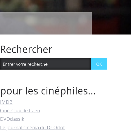
Rechercher
pour les cinéphiles...
IMDB
Ciné-Club de Caen
DVDclassik
Le journal cinéma du Dr Orlof