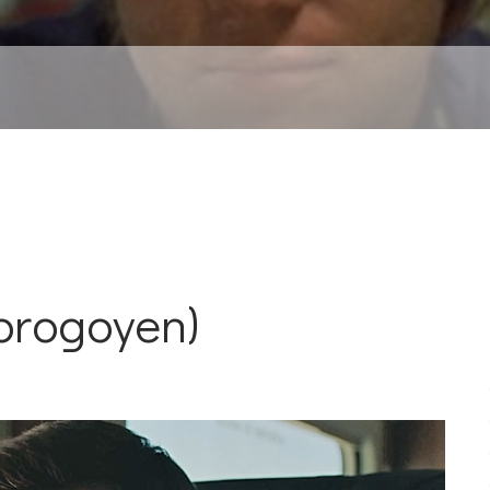
ie
Sorogoyen)