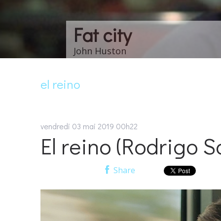
Les choses de la v
Claude Sautet
el reino
vendredi 03
mai 2019
00h22
El reino (Rodrigo 
Share