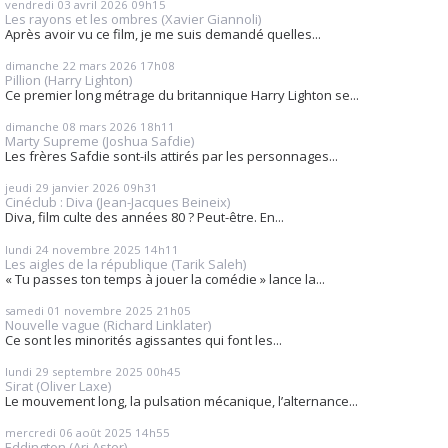
vendredi 03
avril 2026
09h15
Les rayons et les ombres (Xavier Giannoli)
Après avoir vu ce film, je me suis demandé quelles...
dimanche 22
mars 2026
17h08
Pillion (Harry Lighton)
Ce premier long métrage du britannique Harry Lighton se...
dimanche 08
mars 2026
18h11
Marty Supreme (Joshua Safdie)
Les frères Safdie sont-ils attirés par les personnages...
jeudi 29
janvier 2026
09h31
Cinéclub : Diva (Jean-Jacques Beineix)
Diva, film culte des années 80 ? Peut-être. En...
lundi 24
novembre 2025
14h11
Les aigles de la république (Tarik Saleh)
« Tu passes ton temps à jouer la comédie » lance la...
samedi 01
novembre 2025
21h05
Nouvelle vague (Richard Linklater)
Ce sont les minorités agissantes qui font les...
lundi 29
septembre 2025
00h45
Sirat (Oliver Laxe)
Le mouvement long, la pulsation mécanique, l’alternance...
mercredi 06
août 2025
14h55
Eddington (Ari Aster)