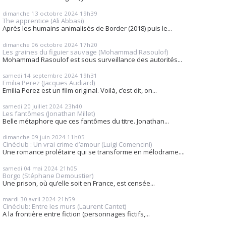
dimanche 13
octobre 2024
19h39
The apprentice (Ali Abbasi)
Après les humains animalisés de Border (2018) puis le...
dimanche 06
octobre 2024
17h20
Les graines du figuier sauvage (Mohammad Rasoulof)
Mohammad Rasoulof est sous surveillance des autorités...
samedi 14
septembre 2024
19h31
Emilia Perez (Jacques Audiard)
Emilia Perez est un film original. Voilà, c’est dit, on...
samedi 20
juillet 2024
23h40
Les fantômes (Jonathan Millet)
Belle métaphore que ces fantômes du titre. Jonathan...
dimanche 09
juin 2024
11h05
Cinéclub : Un vrai crime d’amour (Luigi Comencini)
Une romance prolétaire qui se transforme en mélodrame....
samedi 04
mai 2024
21h05
Borgo (Stéphane Demoustier)
Une prison, où qu’elle soit en France, est censée...
mardi 30
avril 2024
21h59
Cinéclub: Entre les murs (Laurent Cantet)
A la frontière entre fiction (personnages fictifs,...