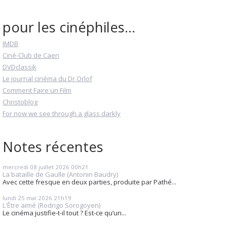
pour les cinéphiles...
IMDB
Ciné-Club de Caen
DVDclassik
Le journal cinéma du Dr Orlof
Comment Faire un Film
Christoblog
For now we see through a glass darkly
Notes récentes
mercredi 08
juillet 2026
00h21
La bataille de Gaulle (Antonin Baudry)
Avec cette fresque en deux parties, produite par Pathé...
lundi 25
mai 2026
21h19
L'Être aimé (Rodrigo Sorogoyen)
Le cinéma justifie-t-il tout ? Est-ce qu’un...