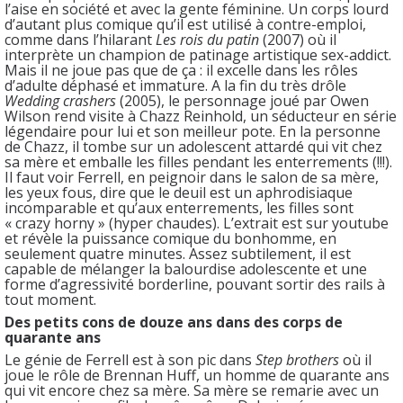
l’aise en société et avec la gente féminine. Un corps lourd
d’autant plus comique qu’il est utilisé à contre-emploi,
comme dans l’hilarant
Les rois du patin
(2007) où il
interprète un champion de patinage artistique sex-addict.
Mais il ne joue pas que de ça : il excelle dans les rôles
d’adulte déphasé et immature. A la fin du très drôle
Wedding crashers
(2005), le personnage joué par Owen
Wilson rend visite à Chazz Reinhold, un séducteur en série
légendaire pour lui et son meilleur pote. En la personne
de Chazz, il tombe sur un adolescent attardé qui vit chez
sa mère et emballe les filles pendant les enterrements (!!!).
Il faut voir Ferrell, en peignoir dans le salon de sa mère,
les yeux fous, dire que le deuil est un aphrodisiaque
incomparable et qu’aux enterrements, les filles sont
« crazy horny » (hyper chaudes). L’extrait est sur youtube
et révèle la puissance comique du bonhomme, en
seulement quatre minutes. Assez subtilement, il est
capable de mélanger la balourdise adolescente et une
forme d’agressivité borderline, pouvant sortir des rails à
tout moment.
Des petits cons de douze ans dans des corps de
quarante ans
Le génie de Ferrell est à son pic dans
Step brothers
où il
joue le rôle de Brennan Huff, un homme de quarante ans
qui vit encore chez sa mère. Sa mère se remarie avec un