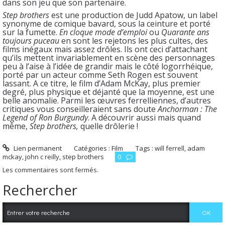
dans son jeu que son partenaire.
Step brothers
est une production de Judd Apatow, un label
synonyme de comique bavard, sous la ceinture et porté
sur la fumette.
En cloque mode d’emploi
ou
Quarante ans
toujours puceau
en sont les rejetons les plus cultes, des
films inégaux mais assez drôles. Ils ont ceci d’attachant
qu’ils mettent invariablement en scène des personnages
peu à l’aise à l’idée de grandir mais le côté logorrhéique,
porté par un acteur comme Seth Rogen est souvent
lassant. A ce titre, le film d’Adam McKay, plus premier
degré, plus physique et déjanté que la moyenne, est une
belle anomalie. Parmi les œuvres ferrelliennes, d’autres
critiques vous conseilleraient sans doute
Anchorman : The
Legend of Ron Burgundy
. A découvrir aussi mais quand
même,
Step brothers,
quelle drôlerie !
Lien permanent
Catégories :
Film
Tags :
will ferrell
,
adam
mckay
,
john c reilly
,
step brothers
0
Les commentaires sont fermés.
Rechercher