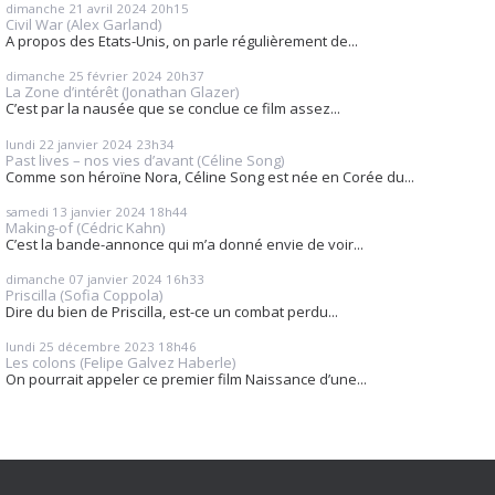
dimanche 21
avril 2024
20h15
Civil War (Alex Garland)
A propos des Etats-Unis, on parle régulièrement de...
dimanche 25
février 2024
20h37
La Zone d’intérêt (Jonathan Glazer)
C’est par la nausée que se conclue ce film assez...
lundi 22
janvier 2024
23h34
Past lives – nos vies d’avant (Céline Song)
Comme son héroïne Nora, Céline Song est née en Corée du...
samedi 13
janvier 2024
18h44
Making-of (Cédric Kahn)
C’est la bande-annonce qui m’a donné envie de voir...
dimanche 07
janvier 2024
16h33
Priscilla (Sofia Coppola)
Dire du bien de Priscilla, est-ce un combat perdu...
lundi 25
décembre 2023
18h46
Les colons (Felipe Galvez Haberle)
On pourrait appeler ce premier film Naissance d’une...