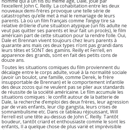
homme qui a un fils du même âge, Dale, joué par
l’excellent John C. Reilly. La cohabitation entre les deux
nouveaux demi-frères provoque une telle série de
catastrophes qu’elle met à mal le remariage de leurs
parents. Là où un film français comme
Tanguy
tire sa
relative drôlerie d’une situation atypique (un fils adulte ne
veut pas quitter ses parents et leur fait un procès), le film
américain part de cette situation pour la rendre folle. Oui,
Dale et Brennan vivent toujours chez leurs parents à
quarante ans mais ces deux types n’ont pas grandi dans
leurs têtes et SONT des gamins. Reilly et Ferrell, en
apparence des grands, sont en fait des petits cons de
douze ans.
Toutes les situations comiques du film proviennent du
décalage entre le corps adulte, voué à la normalité sociale
(avoir un boulot, une famille, comme Derek, le frère
insupportable de Brennan) et le comportement infantile
des deux zozos qui ne veulent pas se plier aux standards
de réussite de la société américaine. Le film accumule les
situations comiques : le conflit autour de la batterie de
Dale, la recherche d’emploi des deux frères, leur agression
par de vrais enfants, leur clip gangsta, leurs crises de
somnambulisme etc. Dans ce tableau réjouissant, Will
Ferrell est une tête au-dessus de John C. Reilly. Tantôt
boudeur, tantôt criard et enthousiaste comme le sont les
enfants, Il a quelque chose de plus varié et imprévisible