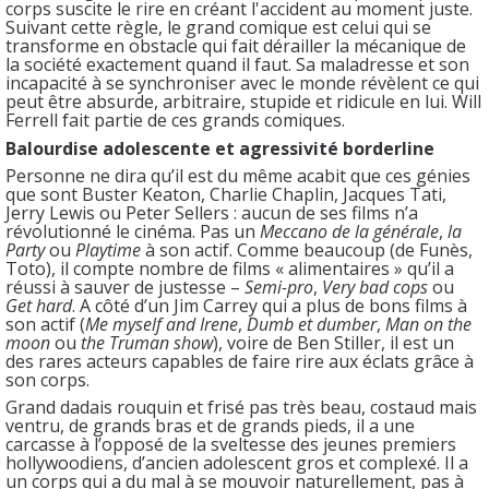
corps suscite le rire en créant l'accident au moment juste.
Suivant cette règle, le grand comique est celui qui se
transforme en obstacle qui fait dérailler la mécanique de
la société exactement quand il faut. Sa maladresse et son
incapacité à se synchroniser avec le monde révèlent ce qui
peut être absurde, arbitraire, stupide et ridicule en lui. Will
Ferrell fait partie de ces grands comiques.
Balourdise adolescente et agressivité borderline
Personne ne dira qu’il est du même acabit que ces génies
que sont Buster Keaton, Charlie Chaplin, Jacques Tati,
Jerry Lewis ou Peter Sellers : aucun de ses films n’a
révolutionné le cinéma. Pas un
Meccano de la générale
,
la
Party
ou
Playtime
à son actif. Comme beaucoup (de Funès,
Toto), il compte nombre de films « alimentaires » qu’il a
réussi à sauver de justesse –
Semi-pro
,
Very bad cops
ou
Get hard
. A côté d’un Jim Carrey qui a plus de bons films à
son actif (
Me myself and Irene
,
Dumb et dumber
,
Man on the
moon
ou
the Truman show
), voire de Ben Stiller, il est un
des rares acteurs capables de faire rire aux éclats grâce à
son corps.
Grand dadais rouquin et frisé pas très beau, costaud mais
ventru, de grands bras et de grands pieds, il a une
carcasse à l’opposé de la sveltesse des jeunes premiers
hollywoodiens, d’ancien adolescent gros et complexé. Il a
un corps qui a du mal à se mouvoir naturellement, pas à