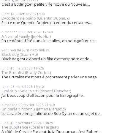
C’est à Eddington, petite ville fictive du Nouveau...
lundi 14
juillet 2025
21h30
L’Accident de piano (Quentin Dupieux)
Est-ce que Quentin Dupieux a entendu certaines...
dimanche 06
juillet 2025
17h40
A Normal Family (Jin-Ho Hur)
En ce début d’été dans les salles, on peut goûter ce...
vendredi 04
avril 2025
08h29
Black dog (Guan Hu)
Black dog est d’abord un film d’atmosphère et de...
lundi 10
mars 2025
19h26
The Brutalist (Brady Corbet)
The Brutalist n’est pas à proprement parler une saga...
lundi 03
mars 2025
19h42
Cinéclub : Soleil vert (Richard Fleischer)
J’ai beaucoup d’affection pour la filmographie...
dimanche 09
février 2025
21h40
Un parfait inconnu (James Mangold)
Le caractère énigmatique de Bob Dylan est un sujet de...
lundi 18
novembre 2024
13h29
The substance (Coralie Fargeat)
A côté de Coralie Fargeat, Julia Ducournau c’est Robert...