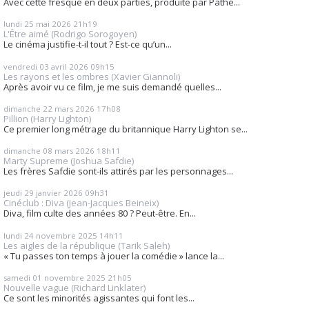
Avec cette fresque en deux parties, produite par Pathé...
lundi 25
mai 2026
21h19
L'Être aimé (Rodrigo Sorogoyen)
Le cinéma justifie-t-il tout ? Est-ce qu’un...
vendredi 03
avril 2026
09h15
Les rayons et les ombres (Xavier Giannoli)
Après avoir vu ce film, je me suis demandé quelles...
dimanche 22
mars 2026
17h08
Pillion (Harry Lighton)
Ce premier long métrage du britannique Harry Lighton se...
dimanche 08
mars 2026
18h11
Marty Supreme (Joshua Safdie)
Les frères Safdie sont-ils attirés par les personnages...
jeudi 29
janvier 2026
09h31
Cinéclub : Diva (Jean-Jacques Beineix)
Diva, film culte des années 80 ? Peut-être. En...
lundi 24
novembre 2025
14h11
Les aigles de la république (Tarik Saleh)
« Tu passes ton temps à jouer la comédie » lance la...
samedi 01
novembre 2025
21h05
Nouvelle vague (Richard Linklater)
Ce sont les minorités agissantes qui font les...