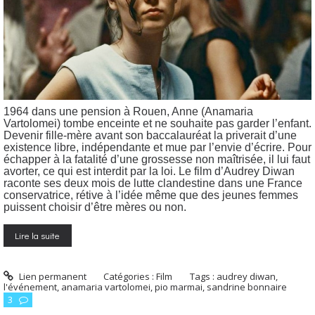
1964 dans une pension à Rouen, Anne (Anamaria
Vartolomei) tombe enceinte et ne souhaite pas garder l’enfant.
Devenir fille-mère avant son baccalauréat la priverait d’une
existence libre, indépendante et mue par l’envie d’écrire. Pour
échapper à la fatalité d’une grossesse non maîtrisée, il lui faut
avorter, ce qui est interdit par la loi. Le film d’Audrey Diwan
raconte ses deux mois de lutte clandestine dans une France
conservatrice, rétive à l’idée même que des jeunes femmes
puissent choisir d’être mères ou non.
Lire la suite
Lien permanent
Catégories :
Film
Tags :
audrey diwan
,
l'événement
,
anamaria vartolomei
,
pio marmai
,
sandrine bonnaire
3