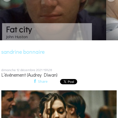
Les choses de la vie
Claude Sautet
sandrine bonnaire
dimanche 12
décembre 2021
19h28
L’événement (Audrey Diwan)
Share