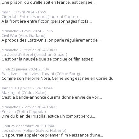
Une prison, où qu’elle soit en France, est censée...
mardi 30
avril 2024
21h59
Cinéclub: Entre les murs (Laurent Cantet)
A la frontière entre fiction (personnages fictifs,...
dimanche 21
avril 2024
20h15
Civil War (Alex Garland)
A propos des Etats-Unis, on parle régulièrement de...
dimanche 25
février 2024
20h37
La Zone d’intérêt (Jonathan Glazer)
C’est par la nausée que se conclue ce film assez...
lundi 22
janvier 2024
23h34
Past lives – nos vies d’avant (Céline Song)
Comme son héroïne Nora, Céline Song est née en Corée du...
samedi 13
janvier 2024
18h44
Making-of (Cédric Kahn)
C’est la bande-annonce qui m’a donné envie de voir...
dimanche 07
janvier 2024
16h33
Priscilla (Sofia Coppola)
Dire du bien de Priscilla, est-ce un combat perdu...
lundi 25
décembre 2023
18h46
Les colons (Felipe Galvez Haberle)
On pourrait appeler ce premier film Naissance d’une...