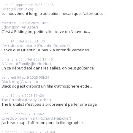
lundi 29
septembre 2025
00h45
Sirat (Oliver Laxe)
Le mouvement long, la pulsation mécanique, l’alternance...
mercredi 06
août 2025
14h55
Eddington (Ari Aster)
C’est à Eddington, petite ville fictive du Nouveau...
lundi 14
juillet 2025
21h30
L’Accident de piano (Quentin Dupieux)
Est-ce que Quentin Dupieux a entendu certaines...
dimanche 06
juillet 2025
17h40
A Normal Family (Jin-Ho Hur)
En ce début d’été dans les salles, on peut goûter ce...
vendredi 04
avril 2025
08h29
Black dog (Guan Hu)
Black dog est d’abord un film d’atmosphère et de...
lundi 10
mars 2025
19h26
The Brutalist (Brady Corbet)
The Brutalist n’est pas à proprement parler une saga...
lundi 03
mars 2025
19h42
Cinéclub : Soleil vert (Richard Fleischer)
J’ai beaucoup d’affection pour la filmographie...
dimanche 09
février 2025
21h40