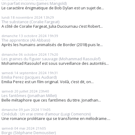
Un parfait inconnu (James Mangold)
Le caractère énigmatique de Bob Dylan est un sujet de...
lundi 18
novembre 2024
13h29
The substance (Coralie Fargeat)
A côté de Coralie Fargeat, Julia Ducournau c’est Robert...
dimanche 13
octobre 2024
19h39
The apprentice (Ali Abbasi)
Après les humains animalisés de Border (2018) puis le...
dimanche 06
octobre 2024
17h20
Les graines du figuier sauvage (Mohammad Rasoulof)
Mohammad Rasoulof est sous surveillance des autorités...
samedi 14
septembre 2024
19h31
Emilia Perez (Jacques Audiard)
Emilia Perez est un film original. Voilà, c’est dit, on...
samedi 20
juillet 2024
23h40
Les fantômes (Jonathan Millet)
Belle métaphore que ces fantômes du titre. Jonathan...
dimanche 09
juin 2024
11h05
Cinéclub : Un vrai crime d’amour (Luigi Comencini)
Une romance prolétaire qui se transforme en mélodrame....
samedi 04
mai 2024
21h05
Borgo (Stéphane Demoustier)