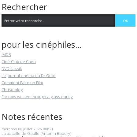
Rechercher
pour les cinéphiles...
IMDB
Ciné-Club de Caen
DVDclassik
Le journal cinéma du Dr Orlof
Comment Faire un Film
Christoblog
For now we see through a glass darkly
Notes récentes
mercredi 08
juillet 2026
00h21
La bataille de Gaulle (Antonin Baudry)