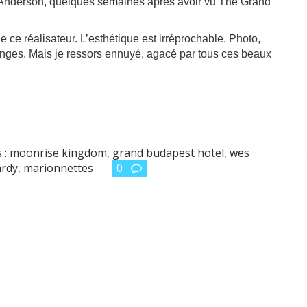
s Anderson, quelques semaines après avoir vu The Grand
 ce réalisateur. L’esthétique est irréprochable. Photo,
anges. Mais je ressors ennuyé, agacé par tous ces beaux
 :
moonrise kingdom
,
grand budapest hotel
,
wes
ardy
,
marionnettes
0