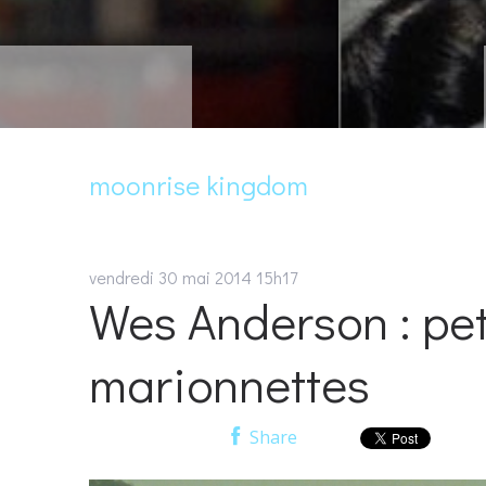
Les choses de la v
Claude Sautet
moonrise kingdom
vendredi 30
mai 2014
15h17
Wes Anderson : pet
marionnettes
Share