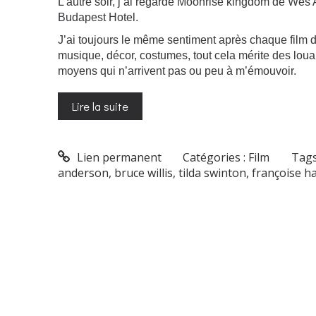
L’autre soir, j’ai regardé Moonrise kingdom de We
Budapest Hotel.
J’ai toujours le même sentiment après chaque film de
musique, décor, costumes, tout cela mérite des lou
moyens qui n’arrivent pas ou peu à m’émouvoir.
Lire la suite
Lien permanent
Catégories :
Film
Tags
anderson
,
bruce willis
,
tilda swinton
,
françoise h