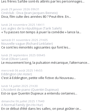
Les frères Safdie sont-ils attirés par les personnages...
jeudi 29
janvier 2026
09h31
Cinéclub : Diva (Jean-Jacques Beineix)
Diva, film culte des années 80 ? Peut-être. En...
lundi 24
novembre 2025
14h11
Les aigles de la république (Tarik Saleh)
« Tu passes ton temps à jouer la comédie » lance la...
samedi 01
novembre 2025
21h05
Nouvelle vague (Richard Linklater)
Ce sont les minorités agissantes qui font les...
lundi 29
septembre 2025
00h45
Sirat (Oliver Laxe)
Le mouvement long, la pulsation mécanique, l’alternance...
mercredi 06
août 2025
14h55
Eddington (Ari Aster)
C’est à Eddington, petite ville fictive du Nouveau...
lundi 14
juillet 2025
21h30
L’Accident de piano (Quentin Dupieux)
Est-ce que Quentin Dupieux a entendu certaines...
dimanche 06
juillet 2025
17h40
A Normal Family (Jin-Ho Hur)
En ce début d’été dans les salles, on peut goûter ce...