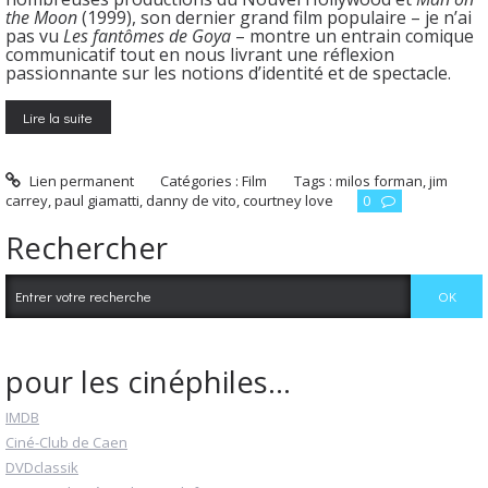
the Moon
(1999), son dernier grand film populaire – je n’ai
pas vu
Les fantômes de Goya
– montre un entrain comique
communicatif tout en nous livrant une réflexion
passionnante sur les notions d’identité et de spectacle.
Lire la suite
Lien permanent
Catégories :
Film
Tags :
milos forman
,
jim
carrey
,
paul giamatti
,
danny de vito
,
courtney love
0
Rechercher
pour les cinéphiles...
IMDB
Ciné-Club de Caen
DVDclassik