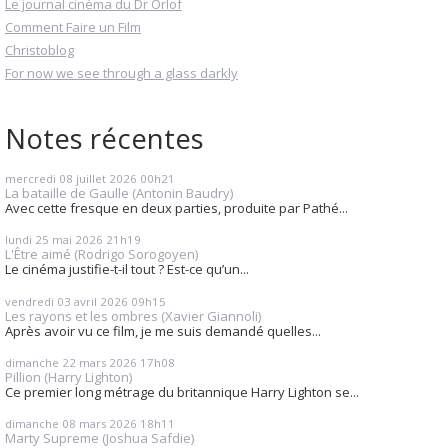
Le journal cinéma du Dr Orlof
Comment Faire un Film
Christoblog
For now we see through a glass darkly
Notes récentes
mercredi 08
juillet 2026
00h21
La bataille de Gaulle (Antonin Baudry)
Avec cette fresque en deux parties, produite par Pathé...
lundi 25
mai 2026
21h19
L'Être aimé (Rodrigo Sorogoyen)
Le cinéma justifie-t-il tout ? Est-ce qu’un...
vendredi 03
avril 2026
09h15
Les rayons et les ombres (Xavier Giannoli)
Après avoir vu ce film, je me suis demandé quelles...
dimanche 22
mars 2026
17h08
Pillion (Harry Lighton)
Ce premier long métrage du britannique Harry Lighton se...
dimanche 08
mars 2026
18h11
Marty Supreme (Joshua Safdie)