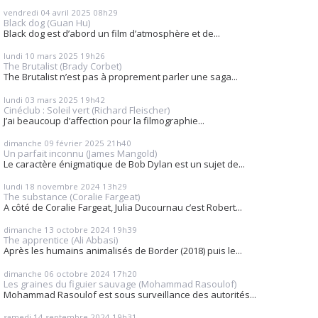
vendredi 04
avril 2025
08h29
Black dog (Guan Hu)
Black dog est d’abord un film d’atmosphère et de...
lundi 10
mars 2025
19h26
The Brutalist (Brady Corbet)
The Brutalist n’est pas à proprement parler une saga...
lundi 03
mars 2025
19h42
Cinéclub : Soleil vert (Richard Fleischer)
J’ai beaucoup d’affection pour la filmographie...
dimanche 09
février 2025
21h40
Un parfait inconnu (James Mangold)
Le caractère énigmatique de Bob Dylan est un sujet de...
lundi 18
novembre 2024
13h29
The substance (Coralie Fargeat)
A côté de Coralie Fargeat, Julia Ducournau c’est Robert...
dimanche 13
octobre 2024
19h39
The apprentice (Ali Abbasi)
Après les humains animalisés de Border (2018) puis le...
dimanche 06
octobre 2024
17h20
Les graines du figuier sauvage (Mohammad Rasoulof)
Mohammad Rasoulof est sous surveillance des autorités...
samedi 14
septembre 2024
19h31