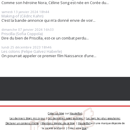
Comme son héroïne Nora, Céline Song est née en Corée du...
samedi 13
janvier 2024
18h44
Making-of (Cédric Kahn)
C’est la bande-annonce qui m’a donné envie de voir...
dimanche 07
janvier 2024
16h33
Priscilla (Sofia Coppola)
Dire du bien de Priscilla, est-ce un combat perdu...
lundi 25
décembre 2023
18h46
Les colons (Felipe Galvez Haberle)
On pourrait appeler ce premier film Naissance d’une...
Créer un blog
sur
Hautetfort
Les derniers blogs mis à jour
|
Les dernières notes publiées
|
Les tags les plus populaires
Déclarer un contenu illicite
|
Mentions légales de ce blog
|
Hautetfort
est une marque déposée de
la société talkSpirit | Créez votre
blog
!