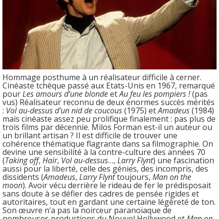
Hommage posthume à un réalisateur difficile à cerner.
Cinéaste tchèque passé aux Etats-Unis en 1967, remarqué
pour
Les amours d’une blonde
et
Au feu les pompiers !
(pas
vus) Réalisateur reconnu de deux énormes succès mérités
:
Vol au-dessus d’un nid de coucous
(1975) et
Amadeus
(1984)
mais cinéaste assez peu prolifique finalement : pas plus de
trois films par décennie. Milos Forman est-il un auteur ou
un brillant artisan ? Il est difficile de trouver une
cohérence thématique flagrante dans sa filmographie. On
devine une sensibilité à la contre-culture des années 70
(
Taking off
,
Hair
,
Vol au-dessus
…,
Larry Flynt
) une fascination
aussi pour la liberté, celle des génies, des incompris, des
dissidents (
Amadeus
,
Larry Flynt
toujours,
Man on the
moon
). Avoir vécu derrière le rideau de fer le prédisposait
sans doute à se défier des cadres de pensée rigides et
autoritaires, tout en gardant une certaine légèreté de ton.
Son œuvre n’a pas la noirceur paranoïaque de
nombreuses productions du Nouvel Hollywood et
Man on