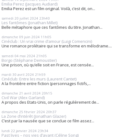
Emilia Perez (Jacques Audiard)
Emilia Perez est un film original. Voilà, c’est dit, on...
samedi 20
juillet 2024
23h40
Les fantômes (Jonathan Millet)
Belle métaphore que ces fantômes du titre. Jonathan...
dimanche 09
juin 2024
11h05
Cinéclub : Un vrai crime d’amour (Luigi Comencini)
Une romance prolétaire qui se transforme en mélodrame....
samedi 04
mai 2024
21h05
Borgo (Stéphane Demoustier)
Une prison, où qu’elle soit en France, est censée...
mardi 30
avril 2024
21h59
Cinéclub: Entre les murs (Laurent Cantet)
A la frontière entre fiction (personnages fictifs,...
dimanche 21
avril 2024
20h15
Civil War (Alex Garland)
A propos des Etats-Unis, on parle régulièrement de...
dimanche 25
février 2024
20h37
La Zone d’intérêt (Jonathan Glazer)
C’est par la nausée que se conclue ce film assez...
lundi 22
janvier 2024
23h34
Past lives – nos vies d’avant (Céline Song)