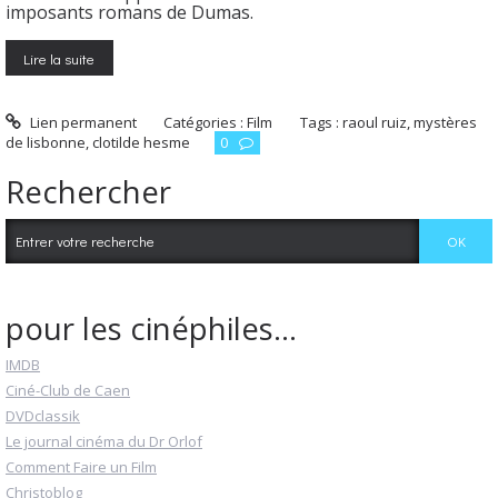
imposants romans de Dumas.
Lire la suite
Lien permanent
Catégories :
Film
Tags :
raoul ruiz
,
mystères
de lisbonne
,
clotilde hesme
0
Rechercher
pour les cinéphiles...
IMDB
Ciné-Club de Caen
DVDclassik
Le journal cinéma du Dr Orlof
Comment Faire un Film
Christoblog