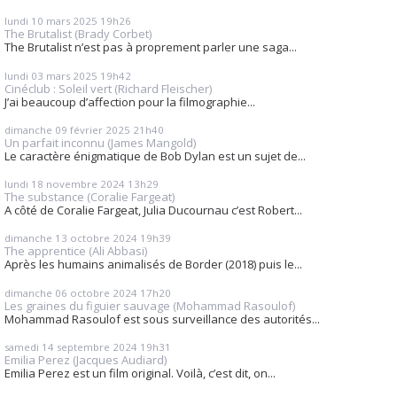
lundi 10
mars 2025
19h26
The Brutalist (Brady Corbet)
The Brutalist n’est pas à proprement parler une saga...
lundi 03
mars 2025
19h42
Cinéclub : Soleil vert (Richard Fleischer)
J’ai beaucoup d’affection pour la filmographie...
dimanche 09
février 2025
21h40
Un parfait inconnu (James Mangold)
Le caractère énigmatique de Bob Dylan est un sujet de...
lundi 18
novembre 2024
13h29
The substance (Coralie Fargeat)
A côté de Coralie Fargeat, Julia Ducournau c’est Robert...
dimanche 13
octobre 2024
19h39
The apprentice (Ali Abbasi)
Après les humains animalisés de Border (2018) puis le...
dimanche 06
octobre 2024
17h20
Les graines du figuier sauvage (Mohammad Rasoulof)
Mohammad Rasoulof est sous surveillance des autorités...
samedi 14
septembre 2024
19h31
Emilia Perez (Jacques Audiard)
Emilia Perez est un film original. Voilà, c’est dit, on...