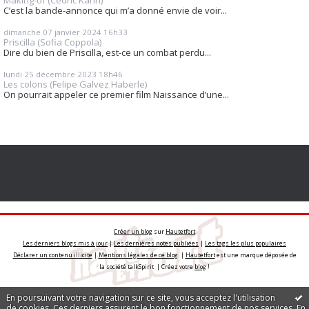
C’est la bande-annonce qui m’a donné envie de voir...
dimanche 07
janvier 2024
16h33
Priscilla (Sofia Coppola)
Dire du bien de Priscilla, est-ce un combat perdu...
lundi 25
décembre 2023
18h46
Les colons (Felipe Galvez Haberle)
On pourrait appeler ce premier film Naissance d’une...
Créer un blog
sur
Hautetfort
Les derniers blogs mis à jour
|
Les dernières notes publiées
|
Les tags les plus populaires
Déclarer un contenu illicite
|
Mentions légales de ce blog
|
Hautetfort
est une marque déposée de
la société talkSpirit | Créez votre
blog
!
En poursuivant votre navigation sur ce site, vous acceptez l'utilisation
de cookies. Ces derniers assurent le bon fonctionnement de nos services.
En