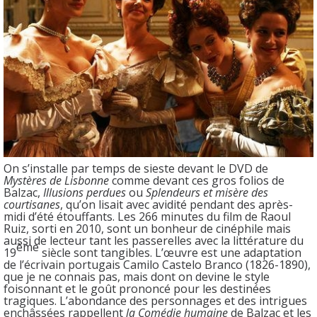
On s’installe par temps de sieste devant le DVD de
Mystères de Lisbonne
comme devant ces gros folios de
Balzac,
Illusions perdues
ou
Splendeurs et misère des
courtisanes
, qu’on lisait avec avidité pendant des après-
midi d’été étouffants. Les 266 minutes du film de Raoul
Ruiz, sorti en 2010, sont un bonheur de cinéphile mais
aussi de lecteur tant les passerelles avec la littérature du
ème
19
siècle sont tangibles. L’œuvre est une adaptation
de l’écrivain portugais Camilo Castelo Branco (1826-1890),
que je ne connais pas, mais dont on devine le style
foisonnant et le goût prononcé pour les destinées
tragiques. L’abondance des personnages et des intrigues
enchâssées rappellent
la Comédie humaine
de Balzac et les