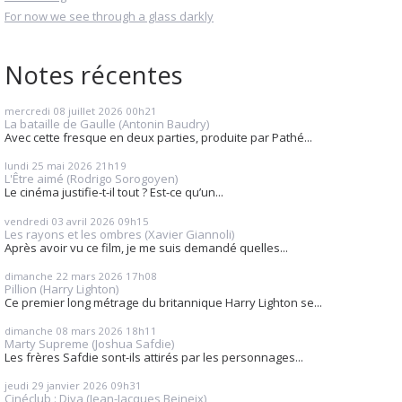
For now we see through a glass darkly
Notes récentes
mercredi 08
juillet 2026
00h21
La bataille de Gaulle (Antonin Baudry)
Avec cette fresque en deux parties, produite par Pathé...
lundi 25
mai 2026
21h19
L'Être aimé (Rodrigo Sorogoyen)
Le cinéma justifie-t-il tout ? Est-ce qu’un...
vendredi 03
avril 2026
09h15
Les rayons et les ombres (Xavier Giannoli)
Après avoir vu ce film, je me suis demandé quelles...
dimanche 22
mars 2026
17h08
Pillion (Harry Lighton)
Ce premier long métrage du britannique Harry Lighton se...
dimanche 08
mars 2026
18h11
Marty Supreme (Joshua Safdie)
Les frères Safdie sont-ils attirés par les personnages...
jeudi 29
janvier 2026
09h31
Cinéclub : Diva (Jean-Jacques Beineix)