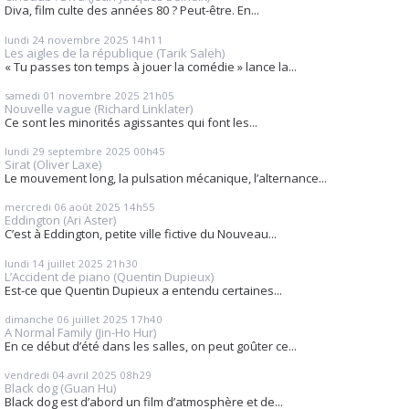
Diva, film culte des années 80 ? Peut-être. En...
lundi 24
novembre 2025
14h11
Les aigles de la république (Tarik Saleh)
« Tu passes ton temps à jouer la comédie » lance la...
samedi 01
novembre 2025
21h05
Nouvelle vague (Richard Linklater)
Ce sont les minorités agissantes qui font les...
lundi 29
septembre 2025
00h45
Sirat (Oliver Laxe)
Le mouvement long, la pulsation mécanique, l’alternance...
mercredi 06
août 2025
14h55
Eddington (Ari Aster)
C’est à Eddington, petite ville fictive du Nouveau...
lundi 14
juillet 2025
21h30
L’Accident de piano (Quentin Dupieux)
Est-ce que Quentin Dupieux a entendu certaines...
dimanche 06
juillet 2025
17h40
A Normal Family (Jin-Ho Hur)
En ce début d’été dans les salles, on peut goûter ce...
vendredi 04
avril 2025
08h29
Black dog (Guan Hu)
Black dog est d’abord un film d’atmosphère et de...