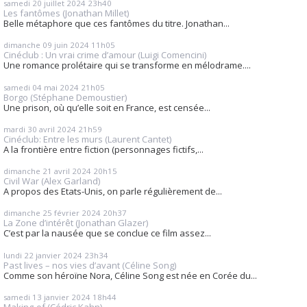
samedi 20
juillet 2024
23h40
Les fantômes (Jonathan Millet)
Belle métaphore que ces fantômes du titre. Jonathan...
dimanche 09
juin 2024
11h05
Cinéclub : Un vrai crime d’amour (Luigi Comencini)
Une romance prolétaire qui se transforme en mélodrame....
samedi 04
mai 2024
21h05
Borgo (Stéphane Demoustier)
Une prison, où qu’elle soit en France, est censée...
mardi 30
avril 2024
21h59
Cinéclub: Entre les murs (Laurent Cantet)
A la frontière entre fiction (personnages fictifs,...
dimanche 21
avril 2024
20h15
Civil War (Alex Garland)
A propos des Etats-Unis, on parle régulièrement de...
dimanche 25
février 2024
20h37
La Zone d’intérêt (Jonathan Glazer)
C’est par la nausée que se conclue ce film assez...
lundi 22
janvier 2024
23h34
Past lives – nos vies d’avant (Céline Song)
Comme son héroïne Nora, Céline Song est née en Corée du...
samedi 13
janvier 2024
18h44
Making-of (Cédric Kahn)